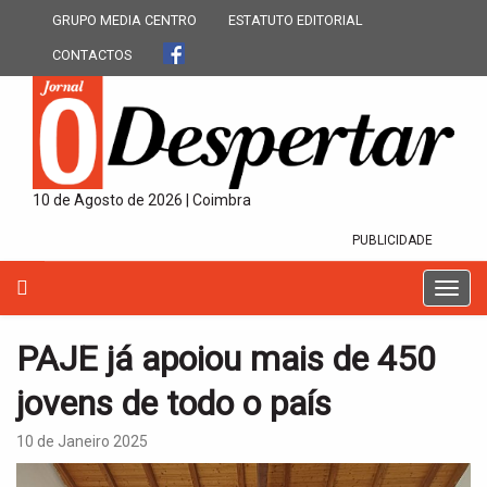
GRUPO MEDIA CENTRO
ESTATUTO EDITORIAL
CONTACTOS
10 de Agosto de 2026 | Coimbra
PUBLICIDADE
T
o
g
PAJE já apoiou mais de 450
g
l
jovens de todo o país
e
n
10 de Janeiro 2025
a
v