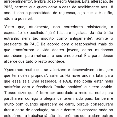
arrependimento”, lembra João Pedro Gaspar. Esta alteração, de
2023, permite que quem deixa a casa de acolhimento aos 18
anos tenha a possibilidade de regressar, algo que, até então,
não era possível.
“Sinto que, atualmente, nos corredores ministeriais, a
expressão ‘ex acolhidos’ já é falada e legislada. Já não é tão
estranho nem tão insólito como antigamente”, admite o
presidente da PAJE. De acordo com o responsável, mais do
que transformar a vida destes jovens, estas mudanças
contribuem para melhorar o seu emocional. É a partir desse
alicerce que tudo o resto acontece.
“Queremos muito que se valorizem e desenvolvam a imagem
que têm deles próprios”, salienta. Há nove anos a lutar para
que essa seja uma realidade, a PAJE não podia estar mais
satisfeita com o feedback “muito positivo” que tem obtido.
“Posso dizer que é bom ser acordado a meio da noite para
partilharem comigo a alegria de terem sido pais; também é
muito bom quando aparecem de carro, porque conseguiram
tirar a carta de condução; ou que dentro da empresa onde os
colocámos a trabalhar já são eles próprios que ajudam outros