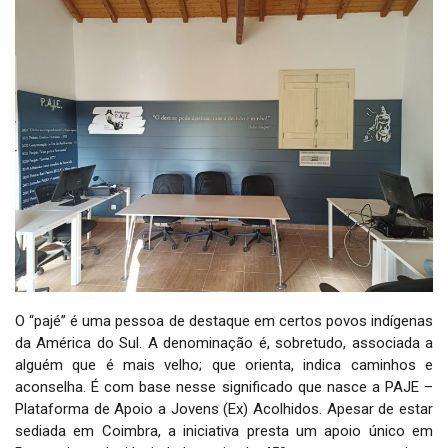
i
g
a
t
i
o
n
O “pajé” é uma pessoa de destaque em certos povos indígenas
da América do Sul. A denominação é, sobretudo, associada a
alguém que é mais velho; que orienta, indica caminhos e
aconselha. É com base nesse significado que nasce a PAJE –
Plataforma de Apoio a Jovens (Ex) Acolhidos. Apesar de estar
sediada em Coimbra, a iniciativa presta um apoio único em