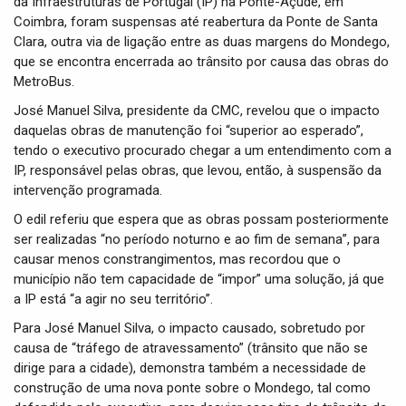
da Infraestruturas de Portugal (IP) na Ponte-Açude, em
i
Coimbra, foram suspensas até reabertura da Ponte de Santa
o
Clara, outra via de ligação entre as duas margens do Mondego,
n
que se encontra encerrada ao trânsito por causa das obras do
MetroBus.
José Manuel Silva, presidente da CMC, revelou que o impacto
daquelas obras de manutenção foi “superior ao esperado”,
tendo o executivo procurado chegar a um entendimento com a
IP, responsável pelas obras, que levou, então, à suspensão da
intervenção programada.
O edil referiu que espera que as obras possam posteriormente
ser realizadas “no período noturno e ao fim de semana”, para
causar menos constrangimentos, mas recordou que o
município não tem capacidade de “impor” uma solução, já que
a IP está “a agir no seu território”.
Para José Manuel Silva, o impacto causado, sobretudo por
causa de “tráfego de atravessamento” (trânsito que não se
dirige para a cidade), demonstra também a necessidade de
construção de uma nova ponte sobre o Mondego, tal como