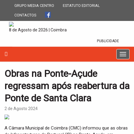
GRUPO MEDIA CENTRO
ESTATUTO EDITORIAL
CONTACTOS
8 de Agosto de 2026 | Coimbra
PUBLICIDADE
T
o
g
Obras na Ponte-Açude
g
l
regressam após reabertura da
e
n
Ponte de Santa Clara
a
v
2 de Agosto 2024
i
g
a
A Câmara Municipal de Coimbra (CMC) informou que as obras
t