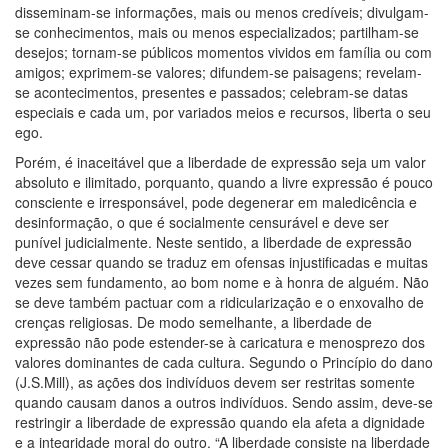
disseminam-se informações, mais ou menos credíveis; divulgam-
se conhecimentos, mais ou menos especializados; partilham-se
desejos; tornam-se públicos momentos vividos em família ou com
amigos; exprimem-se valores; difundem-se paisagens; revelam-
se acontecimentos, presentes e passados; celebram-se datas
especiais e cada um, por variados meios e recursos, liberta o seu
ego.
Porém, é inaceitável que a liberdade de expressão seja um valor
absoluto e ilimitado, porquanto, quando a livre expressão é pouco
consciente e irresponsável, pode degenerar em maledicência e
desinformação, o que é socialmente censurável e deve ser
punível judicialmente. Neste sentido, a liberdade de expressão
deve cessar quando se traduz em ofensas injustificadas e muitas
vezes sem fundamento, ao bom nome e à honra de alguém. Não
se deve também pactuar com a ridicularização e o enxovalho de
crenças religiosas. De modo semelhante, a liberdade de
expressão não pode estender-se à caricatura e menosprezo dos
valores dominantes de cada cultura. Segundo o Princípio do dano
(J.S.Mill), as ações dos indivíduos devem ser restritas somente
quando causam danos a outros indivíduos. Sendo assim, deve-se
restringir a liberdade de expressão quando ela afeta a dignidade
e a integridade moral do outro. “A liberdade consiste na liberdade