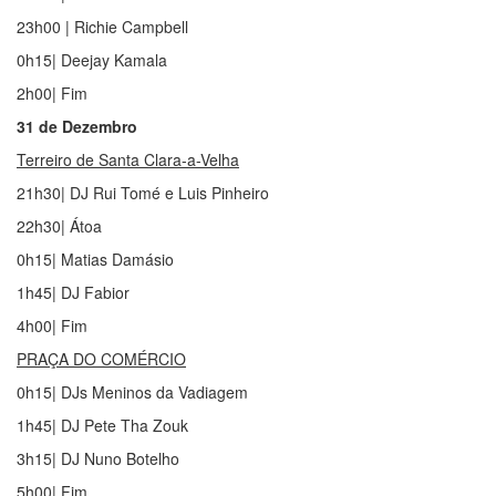
23h00 | Richie Campbell
0h15| Deejay Kamala
2h00| Fim
31 de Dezembro
Terreiro de Santa Clara-a-Velha
21h30| DJ Rui Tomé e Luis Pinheiro
22h30| Átoa
0h15| Matias Damásio
1h45| DJ Fabior
4h00| Fim
PRAÇA DO COMÉRCIO
0h15| DJs Meninos da Vadiagem
1h45| DJ Pete Tha Zouk
3h15| DJ Nuno Botelho
5h00| Fim