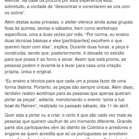
Allende. Na base da procura por esta experiência está,
sobretudo, a vontade de “descontrair e conectarem-se uns com
os outros”.
Além destas aulas privadas, o atelier oferece ainda aulas grupais
fixas às quintas, sextas e sábados, bem como workshops
específicos, uma a duas vezes por mês. “Por norma, eu ensino
duas técnicas básicas e eles [participantes] escolhem o que
querem fazer com elas”, explica. Durante duas horas, a peça é
construída, sendo que, posteriormente, é deixada no estúdio
para que possa ir ao forno e secar. Assim que está pronta, as
pessoas podem ir levantá-la e levar para casa uma criação
própria, única e original.
“Eu ensino a técnica para que cada um a possa fazer de uma
forma distinta. Portanto, as peças são sempre únicas. Além disso,
também realizo workhops para as pessoas que apenas queiram
pintar as peças”, adianta, mencionando o evento “pinta a tua
bowl de Ramen”, realizado no passado sábado, dia 11 de abril.
Quer seja a pintar ou a criar, o certo é que são cada vez mais as
pessoas que querem usufruir de um momento diferente. Grande
parte dos participantes vêm do distrito de Coimbra e arredores e
engane-se quem acredita que só os portugueses se envolvem