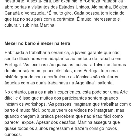
nesta Arte. À sexta-feira, por exemplo, o “Corteza Patagónica”
abre portas a visitantes dos Estados Unidos, Alemanha, Bélgica,
Canadá e Venezuela. “É muito giro. Cada pessoa tem ideia do
que faz no seu país com a cerâmica. É muito interessante e
cultural”, sublinha Martina.
Mexer no barro é mexer na terra
Habituada a trabalhar a cerâmica, a jovem garante que não
sentiu dificuldades em adaptar-se ao método de trabalho em
Portugal. “As técnicas são quase as mesmas. Talvez as formas
de pintar sejam um pouco distintas, mas Portugal tem uma
história grande com a cerâmica e as técnicas são similares
àquelas com as quais trabalhava na Argentina”, salienta.
No entanto, para os mais inexperientes, esta pode ser uma Arte
difícil e é isso que muitos dos participantes sentem quando
iniciam os workshops. “As pessoas imaginam que trabalhar com o
barro é muito fácil, porque veem os vídeos no Instagram, mas
quando chegam à prática percebem que não é tão fácil como
parece”, expõe. Apesar dos desafios, Martina assegura que
quase todos os alunos regressam e trazem consigo novos
curiosos.