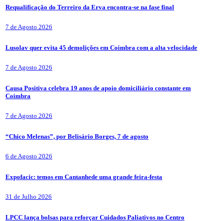
Requalificação do Terreiro da Erva encontra-se na fase final
7 de Agosto 2026
Lusolav quer evita 45 demolições em Coimbra com a alta velocidade
7 de Agosto 2026
Causa Positiva celebra 19 anos de apoio domiciliário constante em
Coimbra
7 de Agosto 2026
“Chico Melenas”, por Belisário Borges, 7 de agosto
6 de Agosto 2026
Expofacic: temos em Cantanhede uma grande feira-festa
31 de Julho 2026
LPCC lança bolsas para reforçar Cuidados Paliativos no Centro