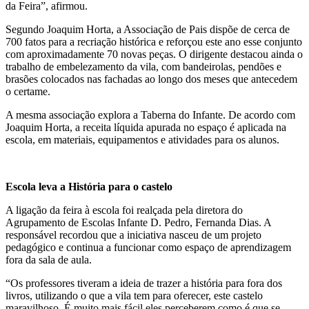
da Feira”, afirmou.
Segundo Joaquim Horta, a Associação de Pais dispõe de cerca de
700 fatos para a recriação histórica e reforçou este ano esse conjunto
com aproximadamente 70 novas peças. O dirigente destacou ainda o
trabalho de embelezamento da vila, com bandeirolas, pendões e
brasões colocados nas fachadas ao longo dos meses que antecedem
o certame.
A mesma associação explora a Taberna do Infante. De acordo com
Joaquim Horta, a receita líquida apurada no espaço é aplicada na
escola, em materiais, equipamentos e atividades para os alunos.
Escola leva a História para o castelo
A ligação da feira à escola foi realçada pela diretora do
Agrupamento de Escolas Infante D. Pedro, Fernanda Dias. A
responsável recordou que a iniciativa nasceu de um projeto
pedagógico e continua a funcionar como espaço de aprendizagem
fora da sala de aula.
“Os professores tiveram a ideia de trazer a história para fora dos
livros, utilizando o que a vila tem para oferecer, este castelo
maravilhoso. É muito mais fácil eles perceberem como é que se