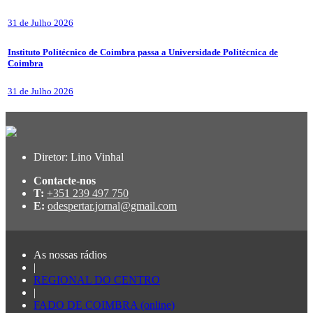
31 de Julho 2026
Instituto Politécnico de Coimbra passa a Universidade Politécnica de
Coimbra
31 de Julho 2026
Diretor: Lino Vinhal
Contacte-nos
T:
+351 239 497 750
E:
odespertar.jornal@gmail.com
As nossas rádios
|
REGIONAL DO CENTRO
|
FADO DE COIMBRA (online)