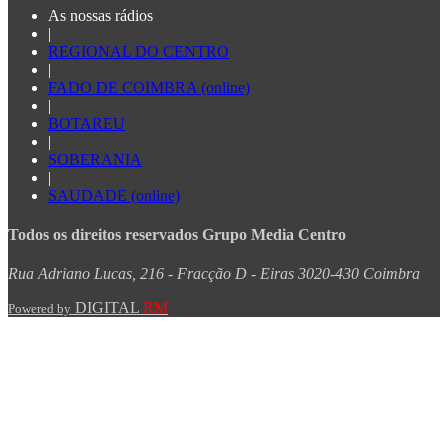
As nossas rádios
|
REGIONAL DO CENTRO
|
FADO DE COIMBRA (online)
|
BOTAREU
|
SOBERANIA
|
SAUDADE (online)
Todos os direitos reservados Grupo Media Centro
Rua Adriano Lucas, 216 - Fracção D - Eiras 3020-430 Coimbra
DIGITAL
RM
Powered by