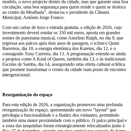
modelo, o novo projecto dentro da cidade, mas que garante uma boa
circulação, uma boa segurança para quem reside e quem se desloca
ao centro da Mealhada”, destacou o presidente da Câmara
Municipal, António Jorge Franco.
Com um cartaz de luxo e entrada gratuita, a edição de 2026, cujo
investimento deverá rondar os 350 mil euros, aposta em grandes
nomes do panorama musical, como Anselmo Ralph, no dia 9, que
regressa aos palcos após dois anos de paragem, o icónico Quim
Barreiros, dia 10, a energia eletrónica dos Karetus, dia 12, e o
consagrado Tony Carreira, dia 13. A programação estende-se ainda
a projetos como A Kind of Queen, também dia 13, e às tradicionais
Escolas de Samba, dia 14, assegurando uma oferta cultural eclética
que promete transformar o centro da cidade num ponto de encontro
intergeracional.
Reorganização do espaço
Para esta edição de 2026, a organização promoveu uma profunda
reorganização do espaço, apresentando um novo “layout” que
privilegia a funcionalidade e a fluidez dos visitantes, permitindo
também uma maior proximidade com o público. O palco principal e
a zona das tasquinhas foram estrategicamente relocalizados junto à
Rua 27 de Setembro, criando um eixo central que conecta de forma