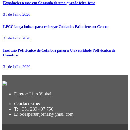
Expofacic: temos em Cantanhede uma grande feira-festa
31 de Julho 2026
LPCC lança bolsas para reforçar Cuidados Paliativos no Centro
31 de Julho 2026
Instituto Politécnico de Coimbra passa a Universidade Politécnica de
Coimbra
31 de Julho 2026
Diretor: Lino Vinhal
Contacte-nos
T:
+351 239 497 750
E:
odespertar.jornal@gmail.com