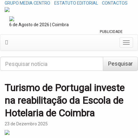
GRUPO MEDIA CENTRO
ESTATUTO EDITORIAL
CONTACTOS
6 de Agosto de 2026 | Coimbra
PUBLICIDADE
T
o
g
P
g
Pesquisar
e
l
s
e
q
n
u
Turismo de Portugal investe
a
i
v
s
na reabilitação da Escola de
i
a
g
r
Hotelaria de Coimbra
a
t
i
23 de Dezembro 2025
o
n