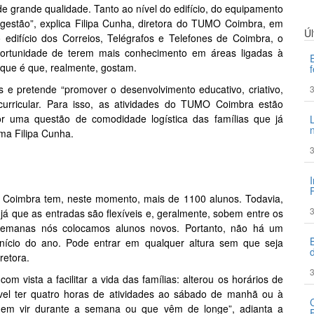
 de grande qualidade. Tanto ao nível do edifício, do equipamento
gestão”, explica Filipa Cunha, diretora do TUMO Coimbra, em
Ú
 edifício dos Correios, Telégrafos e Telefones de Coimbra, o
portunidade de terem mais conhecimento em áreas ligadas à
que é que, realmente, gostam.
s e pretende “promover o desenvolvimento educativo, criativo,
3
racurricular. Para isso, as atividades do TUMO Coimbra estão
or uma questão de comodidade logística das famílias que já
rma Filipa Cunha.
3
Coimbra tem, neste momento, mais de 1100 alunos. Todavia,
3
 que as entradas são flexíveis e, geralmente, sobem entre os
emanas nós colocamos alunos novos. Portanto, não há um
início do ano. Pode entrar em qualquer altura sem que seja
retora.
3
om vista a facilitar a vida das famílias: alterou os horários de
vel ter quatro horas de atividades ao sábado de manhã ou à
guem vir durante a semana ou que vêm de longe”, adianta a