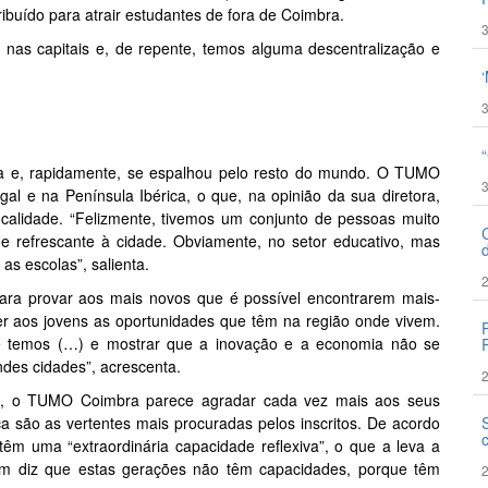
ibuído para atrair estudantes de fora de Coimbra.
3
nas capitais e, de repente, temos alguma descentralização e
3
ia e, rapidamente, se espalhou pelo resto do mundo. O TUMO
3
al e na Península Ibérica, o que, na opinião da sua diretora,
calidade. “Felizmente, tivemos um conjunto de pessoas muito
 refrescante à cidade. Obviamente, no setor educativo, mas
s escolas”, salienta.
2
 para provar aos mais novos que é possível encontrarem mais-
cer aos jovens as oportunidades que têm na região onde vivem.
ue temos (…) e mostrar que a inovação e a economia não se
des cidades”, acrescenta.
2
s, o TUMO Coimbra parece agradar cada vez mais aos seus
a são as vertentes mais procuradas pelos inscritos. De acordo
êm uma “extraordinária capacidade reflexiva”, o que a leva a
m diz que estas gerações não têm capacidades, porque têm
2