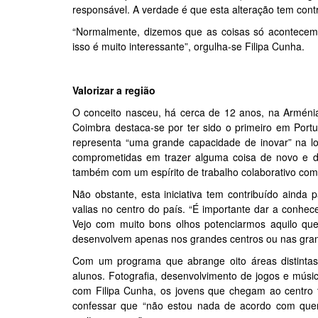
responsável. A verdade é que esta alteração tem contr
“Normalmente, dizemos que as coisas só acontecem 
isso é muito interessante”, orgulha-se Filipa Cunha.
Valorizar a região
O conceito nasceu, há cerca de 12 anos, na Armén
Coimbra destaca-se por ter sido o primeiro em Portug
representa “uma grande capacidade de inovar” na lo
comprometidas em trazer alguma coisa de novo e de
também com um espírito de trabalho colaborativo com a
Não obstante, esta iniciativa tem contribuído ainda
valias no centro do país. “É importante dar a conhe
Vejo com muito bons olhos potenciarmos aquilo q
desenvolvem apenas nos grandes centros ou nas gran
Com um programa que abrange oito áreas distinta
alunos. Fotografia, desenvolvimento de jogos e músic
com Filipa Cunha, os jovens que chegam ao centro t
confessar que “não estou nada de acordo com que