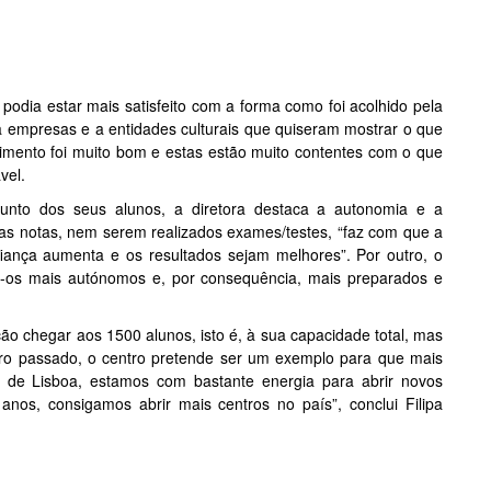
ia estar mais satisfeito com a forma como foi acolhido pela
 a empresas e a entidades culturais que quiseram mostrar o que
lhimento foi muito bom e estas estão muito contentes com o que
vel.
junto dos seus alunos, a diretora destaca a autonomia e a
das notas, nem serem realizados exames/testes, “faz com que a
fiança aumenta e os resultados sejam melhores”. Por outro, o
a-os mais autónomos e, por consequência, mais preparados e
 chegar aos 1500 alunos, isto é, à sua capacidade total, mas
ro passado, o centro pretende ser um exemplo para que mais
 de Lisboa, estamos com bastante energia para abrir novos
anos, consigamos abrir mais centros no país”, conclui Filipa