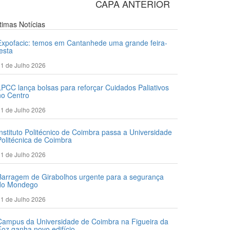
CAPA ANTERIOR
ltimas
Notícias
Expofacic: temos em Cantanhede uma grande feira-
festa
1 de Julho 2026
LPCC lança bolsas para reforçar Cuidados Paliativos
no Centro
1 de Julho 2026
Instituto Politécnico de Coimbra passa a Universidade
Politécnica de Coimbra
1 de Julho 2026
Barragem de Girabolhos urgente para a segurança
do Mondego
1 de Julho 2026
Campus da Universidade de Coimbra na Figueira da
Foz ganha novo edifício