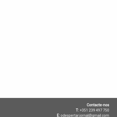
Contacte-nos
T:
+351 239 497 750
E:
odespertar.jornal@gmail.com