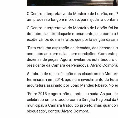
O Centro Interpretativo do Mosteiro de Lorvão, em 
um processo longo e moroso, para ajudar a contar 
O Centro Interpretativo do Mosteiro de Lorvão foi i
do sobreclaustro daquele monumento, que conta a h
expõe vários dos artefatos que por lá se guardava
“Esta era uma aspiração de décadas, das pessoas r
ano após ano, em salas sem condições. Com este 
dezenas de peças. Agora, revelamos este tesouro d
presidente da Câmara de Penacova, Álvaro Coimbra.
As obras de requalificação dos claustros do Mostei
terminaram em 2014, após um investimento do Estad
arquitetura assinado por João Mendes Ribeiro. No e
“Entre 2015 e agora, não aconteceu nada. As parede
celebrado um protocolo com a Direção Regional da C
municipal, a Câmara tratou do projeto, mas quando
bloqueado”, contou Álvaro Coimbra.