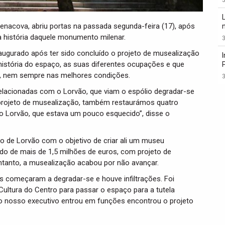
Penacova, abriu portas na passada segunda-feira (17), após
a história daquele monumento milenar.
3
naugurado após ter sido concluído o projeto de musealização
istória do espaço, as suas diferentes ocupações e que
m, nem sempre nas melhores condições.
3
elacionadas com o Lorvão, que viam o espólio degradar-se
projeto de musealização, também restaurámos quatro
o Lorvão, que estava um pouco esquecido”, disse o
ro de Lorvão com o objetivo de criar ali um museu
o de mais de 1,5 milhões de euros, com projeto de
ntanto, a musealização acabou por não avançar.
s começaram a degradar-se e houve infiltrações. Foi
ultura do Centro para passar o espaço para a tutela
 o nosso executivo entrou em funções encontrou o projeto