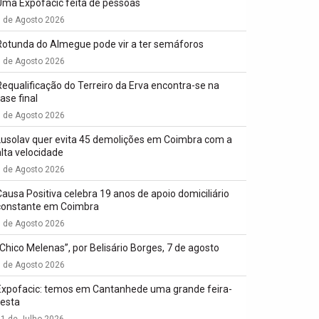
Uma Expofacic feita de pessoas
7 de Agosto 2026
Rotunda do Almegue pode vir a ter semáforos
7 de Agosto 2026
Requalificação do Terreiro da Erva encontra-se na
ase final
7 de Agosto 2026
Lusolav quer evita 45 demolições em Coimbra com a
alta velocidade
7 de Agosto 2026
Causa Positiva celebra 19 anos de apoio domiciliário
constante em Coimbra
7 de Agosto 2026
“Chico Melenas”, por Belisário Borges, 7 de agosto
6 de Agosto 2026
Expofacic: temos em Cantanhede uma grande feira-
festa
1 de Julho 2026