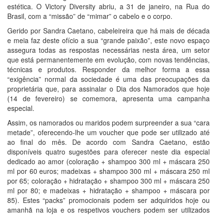
estética. O Victory Diversity abriu, a 31 de janeiro, na Rua do
Brasil, com a “missão” de “mimar” o cabelo e o corpo.
Gerido por Sandra Caetano, cabeleireira que há mais de década
e meia faz deste ofício a sua “grande paixão”, este novo espaço
assegura todas as respostas necessárias nesta área, um setor
que está permanentemente em evolução, com novas tendências,
técnicas e produtos. Responder da melhor forma a essa
“exigência” normal da sociedade é uma das preocupações da
proprietária que, para assinalar o Dia dos Namorados que hoje
(14 de fevereiro) se comemora, apresenta uma campanha
especial.
Assim, os namorados ou maridos podem surpreender a sua “cara
metade”, oferecendo-lhe um voucher que pode ser utilizado até
ao final do mês. De acordo com Sandra Caetano, estão
disponíveis quatro sugestões para oferecer neste dia especial
dedicado ao amor (coloração + shampoo 300 ml + máscara 250
ml por 60 euros; madeixas + shampoo 300 ml + máscara 250 ml
por 65; coloração + hidratação + shampoo 300 ml + máscara 250
ml por 80; e madeixas + hidratação + shampoo + máscara por
85). Estes “packs” promocionais podem ser adquiridos hoje ou
amanhã na loja e os respetivos vouchers podem ser utilizados