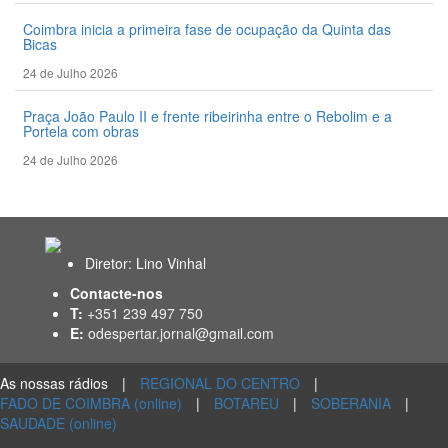
Coimbra inicia a primeira fase de ocupação da Quinta das
Bicas
24 de Julho 2026
Praça João Paulo II e frente ribeirinha entre o Rebolim e a
Portela com obras
24 de Julho 2026
Diretor: Lino Vinhal
Contacte-nos
T:
+351 239 497 750
E:
odespertar.jornal@gmail.com
As nossas rádios
|
REGIONAL DO CENTRO
|
FADO DE COIMBRA (online)
|
BOTAREU
|
SOBERANIA
|
SAUDADE (online)