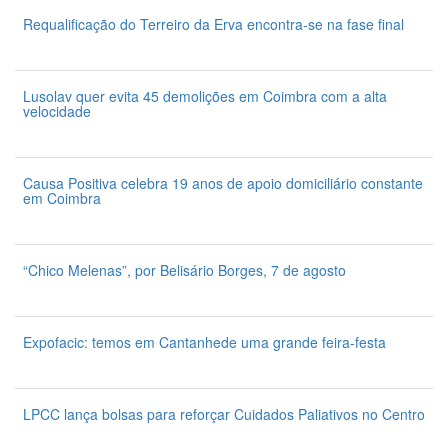
Requalificação do Terreiro da Erva encontra-se na fase final
7 de Agosto 2026
Lusolav quer evita 45 demolições em Coimbra com a alta
velocidade
7 de Agosto 2026
Causa Positiva celebra 19 anos de apoio domiciliário constante
em Coimbra
7 de Agosto 2026
“Chico Melenas”, por Belisário Borges, 7 de agosto
6 de Agosto 2026
Expofacic: temos em Cantanhede uma grande feira-festa
31 de Julho 2026
LPCC lança bolsas para reforçar Cuidados Paliativos no Centro
31 de Julho 2026