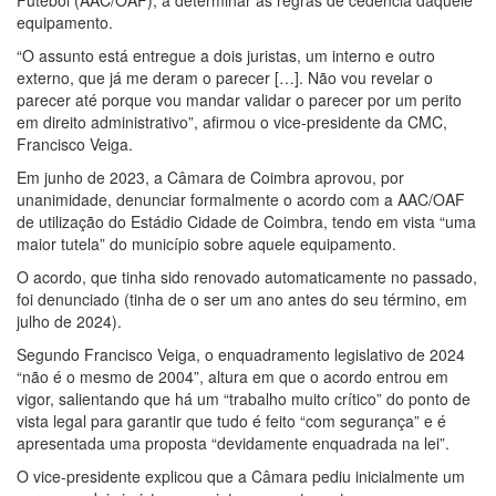
Futebol (AAC/OAF), a determinar as regras de cedência daquele
equipamento.
“O assunto está entregue a dois juristas, um interno e outro
externo, que já me deram o parecer […]. Não vou revelar o
parecer até porque vou mandar validar o parecer por um perito
em direito administrativo”, afirmou o vice-presidente da CMC,
Francisco Veiga.
Em junho de 2023, a Câmara de Coimbra aprovou, por
unanimidade, denunciar formalmente o acordo com a AAC/OAF
de utilização do Estádio Cidade de Coimbra, tendo em vista “uma
maior tutela” do município sobre aquele equipamento.
O acordo, que tinha sido renovado automaticamente no passado,
foi denunciado (tinha de o ser um ano antes do seu término, em
julho de 2024).
Segundo Francisco Veiga, o enquadramento legislativo de 2024
“não é o mesmo de 2004”, altura em que o acordo entrou em
vigor, salientando que há um “trabalho muito crítico” do ponto de
vista legal para garantir que tudo é feito “com segurança” e é
apresentada uma proposta “devidamente enquadrada na lei”.
O vice-presidente explicou que a Câmara pediu inicialmente um