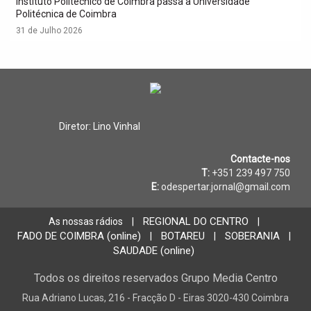
Instituto Politécnico de Coimbra passa a Universidade
Politécnica de Coimbra
31 de Julho 2026
Diretor: Lino Vinhal
Contacte-nos
T:
+351 239 497 750
E:
odespertar.jornal@gmail.com
REGIONAL DO CENTRO
As nossas rádios
|
|
FADO DE COIMBRA (online)
BOTAREU
SOBERANIA
|
|
|
SAUDADE (online)
Todos os direitos reservados Grupo Media Centro
Rua Adriano Lucas, 216 - Fracção D - Eiras 3020-430 Coimbra