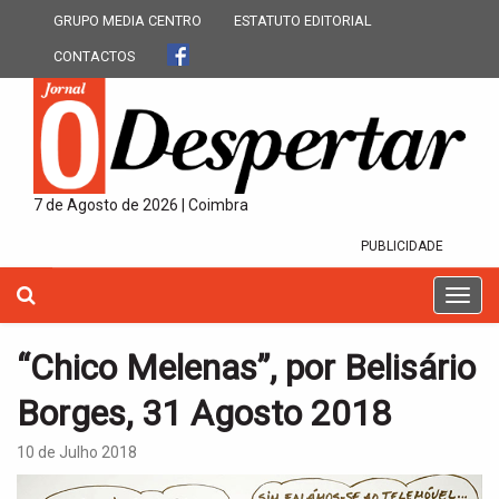
GRUPO MEDIA CENTRO
ESTATUTO EDITORIAL
CONTACTOS
7 de Agosto de 2026 | Coimbra
PUBLICIDADE
T
o
g
“Chico Melenas”, por Belisário
g
l
Borges, 31 Agosto 2018
e
n
10 de Julho 2018
a
v