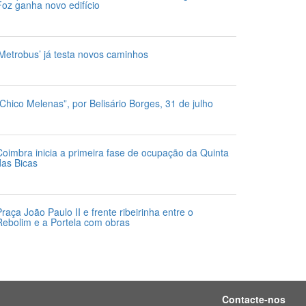
Foz ganha novo edifício
1 de Julho 2026
‘Metrobus’ já testa novos caminhos
1 de Julho 2026
“Chico Melenas”, por Belisário Borges, 31 de julho
1 de Julho 2026
Coimbra inicia a primeira fase de ocupação da Quinta
das Bicas
4 de Julho 2026
Praça João Paulo II e frente ribeirinha entre o
Rebolim e a Portela com obras
4 de Julho 2026
Contacte-nos