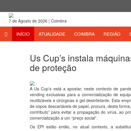
7 de Agosto de 2026 | Coimbra
INÍCIO
ATUALIDADE
COIMBRA
REGIÃO
Us Cup’s instala máquin
de proteção
15 de Maio 2020
A Us Cup’s está a apostar, neste contexto de pand
vending exclusivas para a comercialização de equip
reutilizáveis e cirúrgicas e gel desinfetante. Esta e
de copos descartáveis de papel, procura, desta forma,
contributo” para evitar a propagação do vírus, ao p
comercialização a um “preço social”.
Os EPI estão então, no atual contexto, a substit