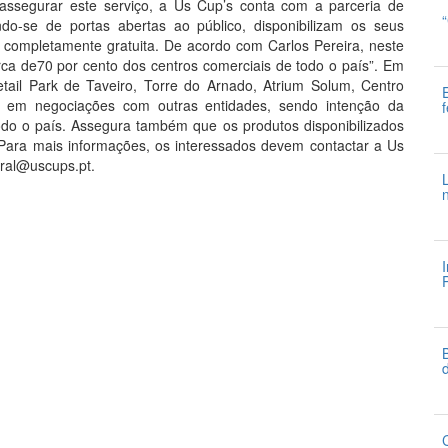
assegurar este serviço, a Us Cup’s conta com a parceria de
do-se de portas abertas ao público, disponibilizam os seus
 completamente gratuita. De acordo com Carlos Pereira, neste
6
a de70 por cento dos centros comerciais de todo o país”. Em
tail Park de Taveiro, Torre do Arnado, Atrium Solum, Centro
 em negociações com outras entidades, sendo intenção da
odo o país. Assegura também que os produtos disponibilizados
3
 Para mais informações, os interessados devem contactar a Us
eral@uscups.pt.
3
3
3