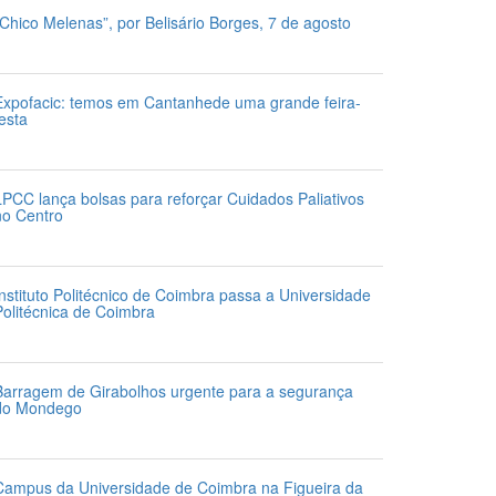
“Chico Melenas”, por Belisário Borges, 7 de agosto
 de Agosto 2026
Expofacic: temos em Cantanhede uma grande feira-
festa
1 de Julho 2026
LPCC lança bolsas para reforçar Cuidados Paliativos
no Centro
1 de Julho 2026
Instituto Politécnico de Coimbra passa a Universidade
Politécnica de Coimbra
1 de Julho 2026
Barragem de Girabolhos urgente para a segurança
do Mondego
1 de Julho 2026
Campus da Universidade de Coimbra na Figueira da