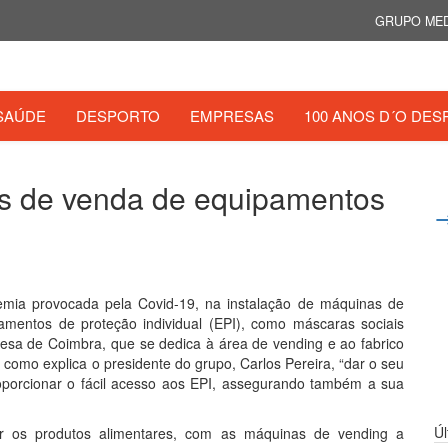
GRUPO MED
SAÚDE
DESPORTO
EMPRESAS
100 ANOS D´O DES
as de venda de equipamentos
emia provocada pela Covid-19, na instalação de máquinas de
amentos de proteção individual (EPI), como máscaras sociais
mpresa de Coimbra, que se dedica à área de vending e ao fabrico
 como explica o presidente do grupo, Carlos Pereira, “dar o seu
roporcionar o fácil acesso aos EPI, assegurando também a sua
Ú
uir os produtos alimentares, com as máquinas de vending a