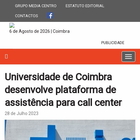
GRUPO MEDIA CENTRO
ESTATUTO EDITORIAL
CONTACTOS
6 de Agosto de 2026 | Coimbra
PUBLICIDADE
T
o
g
Universidade de Coimbra
g
l
desenvolve plataforma de
e
n
assistência para call center
a
v
28 de Julho 2023
i
g
a
t