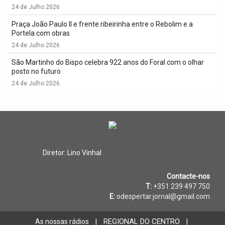
24 de Julho 2026
Praça João Paulo II e frente ribeirinha entre o Rebolim e a
Portela com obras
24 de Julho 2026
São Martinho do Bispo celebra 922 anos do Foral com o olhar
posto no futuro
24 de Julho 2026
Diretor: Lino Vinhal
Contacte-nos
T:
+351 239 497 750
E:
odespertar.jornal@gmail.com
REGIONAL DO CENTRO
As nossas rádios
|
|