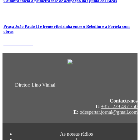
Coimbra inicia a primeira fase de ocupação da Quinta das Bicas
24 de Julho 2026
Praça João Paulo II e frente ribeirinha entre o Rebolim e a Portela com
obras
24 de Julho 2026
Diretor: Lino Vinhal
Contacte-nos
T:
+351 239 497 750
E:
odespertar.jornal@gmail.com
As nossas rádios
|