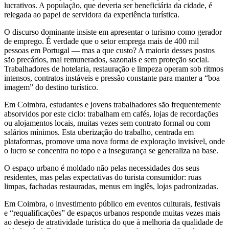
lucrativos. A população, que deveria ser beneficiária da cidade, é
relegada ao papel de servidora da experiência turística.
O discurso dominante insiste em apresentar o turismo como gerador
de emprego. É verdade que o setor emprega mais de 400 mil
pessoas em Portugal — mas a que custo? A maioria desses postos
são precários, mal remunerados, sazonais e sem proteção social.
Trabalhadores de hotelaria, restauração e limpeza operam sob ritmos
intensos, contratos instáveis e pressão constante para manter a “boa
imagem” do destino turístico.
Em Coimbra, estudantes e jovens trabalhadores são frequentemente
absorvidos por este ciclo: trabalham em cafés, lojas de recordações
ou alojamentos locais, muitas vezes sem contrato formal ou com
salários mínimos. Esta uberização do trabalho, centrada em
plataformas, promove uma nova forma de exploração invisível, onde
o lucro se concentra no topo e a insegurança se generaliza na base.
O espaço urbano é moldado não pelas necessidades dos seus
residentes, mas pelas expectativas do turista consumidor: ruas
limpas, fachadas restauradas, menus em inglês, lojas padronizadas.
Em Coimbra, o investimento público em eventos culturais, festivais
e “requalificações” de espaços urbanos responde muitas vezes mais
ao desejo de atratividade turística do que à melhoria da qualidade de