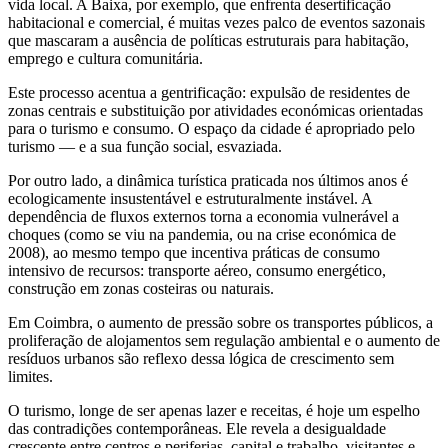
vida local. A Baixa, por exemplo, que enfrenta desertificação
habitacional e comercial, é muitas vezes palco de eventos sazonais
que mascaram a ausência de políticas estruturais para habitação,
emprego e cultura comunitária.
Este processo acentua a gentrificação: expulsão de residentes de
zonas centrais e substituição por atividades económicas orientadas
para o turismo e consumo. O espaço da cidade é apropriado pelo
turismo — e a sua função social, esvaziada.
Por outro lado, a dinâmica turística praticada nos últimos anos é
ecologicamente insustentável e estruturalmente instável. A
dependência de fluxos externos torna a economia vulnerável a
choques (como se viu na pandemia, ou na crise económica de
2008), ao mesmo tempo que incentiva práticas de consumo
intensivo de recursos: transporte aéreo, consumo energético,
construção em zonas costeiras ou naturais.
Em Coimbra, o aumento de pressão sobre os transportes públicos, a
proliferação de alojamentos sem regulação ambiental e o aumento de
resíduos urbanos são reflexo dessa lógica de crescimento sem
limites.
O turismo, longe de ser apenas lazer e receitas, é hoje um espelho
das contradições contemporâneas. Ele revela a desigualdade
crescente entre centros e periferias, capital e trabalho, visitantes e