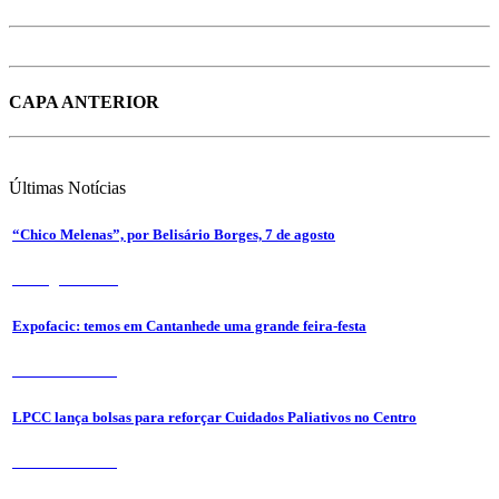
CAPA ANTERIOR
Últimas
Notícias
“Chico Melenas”, por Belisário Borges, 7 de agosto
6 de Agosto 2026
Expofacic: temos em Cantanhede uma grande feira-festa
31 de Julho 2026
LPCC lança bolsas para reforçar Cuidados Paliativos no Centro
31 de Julho 2026