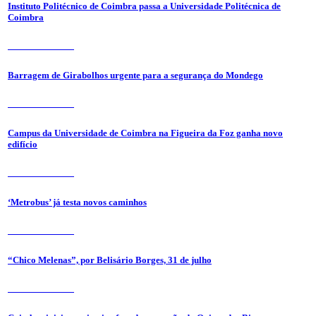
Instituto Politécnico de Coimbra passa a Universidade Politécnica de
Coimbra
31 de Julho 2026
Barragem de Girabolhos urgente para a segurança do Mondego
31 de Julho 2026
Campus da Universidade de Coimbra na Figueira da Foz ganha novo
edifício
31 de Julho 2026
‘Metrobus’ já testa novos caminhos
31 de Julho 2026
“Chico Melenas”, por Belisário Borges, 31 de julho
31 de Julho 2026