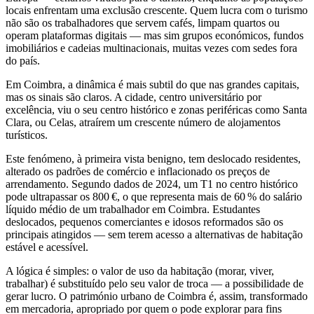
locais enfrentam uma exclusão crescente. Quem lucra com o turismo
não são os trabalhadores que servem cafés, limpam quartos ou
operam plataformas digitais — mas sim grupos económicos, fundos
imobiliários e cadeias multinacionais, muitas vezes com sedes fora
do país.
Em Coimbra, a dinâmica é mais subtil do que nas grandes capitais,
mas os sinais são claros. A cidade, centro universitário por
excelência, viu o seu centro histórico e zonas periféricas como Santa
Clara, ou Celas, atraírem um crescente número de alojamentos
turísticos.
Este fenómeno, à primeira vista benigno, tem deslocado residentes,
alterado os padrões de comércio e inflacionado os preços de
arrendamento. Segundo dados de 2024, um T1 no centro histórico
pode ultrapassar os 800 €, o que representa mais de 60 % do salário
líquido médio de um trabalhador em Coimbra. Estudantes
deslocados, pequenos comerciantes e idosos reformados são os
principais atingidos — sem terem acesso a alternativas de habitação
estável e acessível.
A lógica é simples: o valor de uso da habitação (morar, viver,
trabalhar) é substituído pelo seu valor de troca — a possibilidade de
gerar lucro. O património urbano de Coimbra é, assim, transformado
em mercadoria, apropriado por quem o pode explorar para fins