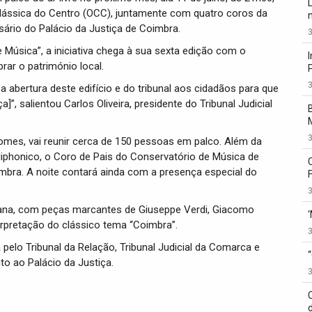
Clássica do Centro (OCC), juntamente com quatro coros da
ário do Palácio da Justiça de Coimbra.
3
e Música”, a iniciativa chega à sua sexta edição com o
rar o património local.
3
 a abertura deste edifício e do tribunal aos cidadãos para que
 salientou Carlos Oliveira, presidente do Tribunal Judicial
3
omes, vai reunir cerca de 150 pessoas em palco. Além da
iphonico, o Coro de Pais do Conservatório de Música de
mbra. A noite contará ainda com a presença especial do
3
liana, com peças marcantes de Giuseppe Verdi, Giacomo
rpretação do clássico tema “Coimbra”.
3
 pelo Tribunal da Relação, Tribunal Judicial da Comarca e
to ao Palácio da Justiça.
3