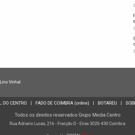
2
2
2
 Lino Vinhal
L DO CENTRO
FADO DE COIMBRA (online)
BOTAREU
SOB
|
|
|
Todos os direitos reservados Grupo Media Centro
Rua Adriano Lucas, 216 - Fracção D - Eiras 3020-430 Coimbra