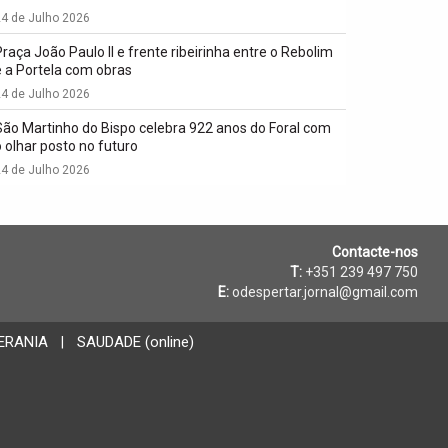
4 de Julho 2026
Praça João Paulo II e frente ribeirinha entre o Rebolim
e a Portela com obras
4 de Julho 2026
São Martinho do Bispo celebra 922 anos do Foral com
o olhar posto no futuro
4 de Julho 2026
Contacte-nos
T:
+351 239 497 750
E:
odespertar.jornal@gmail.com
ERANIA
SAUDADE (online)
|