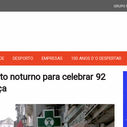
GRUPO 
DE
DESPORTO
EMPRESAS
100 ANOS D´O DESPERTAR
o noturno para celebrar 92
ça