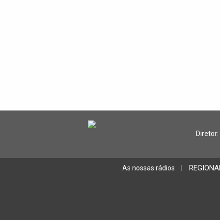
Diretor:
REGIONA
As nossas rádios
|