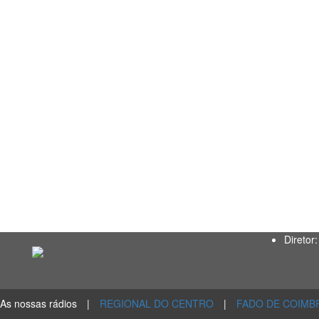
Diretor:
As nossas rádios
|
REGIONAL DO CENTRO
|
FADO DE COIMBRA