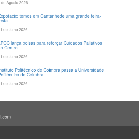
 de Agosto 2026
Expofacic: temos em Cantanhede uma grande feira-
festa
1 de Julho 2026
LPCC lança bolsas para reforçar Cuidados Paliativos
no Centro
1 de Julho 2026
Instituto Politécnico de Coimbra passa a Universidade
Politécnica de Coimbra
1 de Julho 2026
il.com