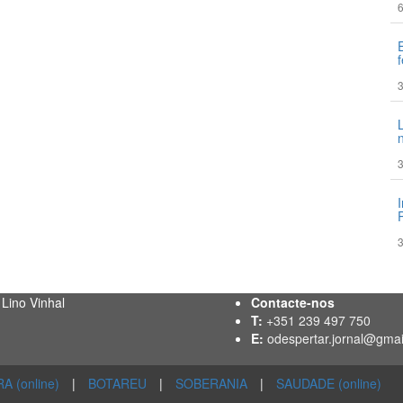
6
3
3
3
 Lino Vinhal
Contacte-nos
T:
+351 239 497 750
E:
odespertar.jornal@gma
 (online)
|
BOTAREU
|
SOBERANIA
|
SAUDADE (online)