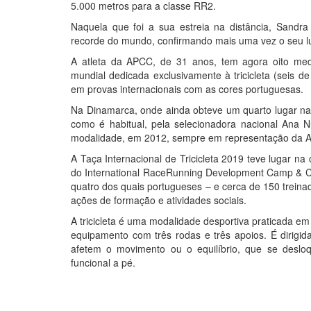
5.000 metros para a classe RR2.
Naquela que foi a sua estreia na distância, Sand
recorde do mundo, confirmando mais uma vez o seu luga
A atleta da APCC, de 31 anos, tem agora oito med
mundial dedicada exclusivamente à tricicleta (seis 
em provas internacionais com as cores portuguesas.
Na Dinamarca, onde ainda obteve um quarto lugar n
como é habitual, pela selecionadora nacional Ana 
modalidade, em 2012, sempre em representação da 
A Taça Internacional de Tricicleta 2019 teve lugar na
do International RaceRunning Development Camp & Cu
quatro dos quais portugueses – e cerca de 150 treina
ações de formação e atividades sociais.
A tricicleta é uma modalidade desportiva praticada em
equipamento com três rodas e três apoios. É dirigid
afetem o movimento ou o equilíbrio, que se desl
funcional a pé.