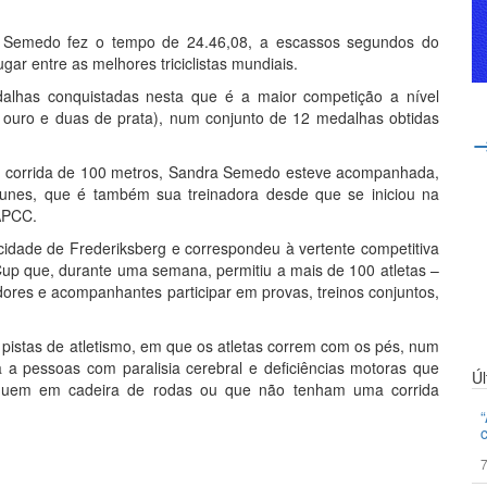
ra Semedo fez o tempo de 24.46,08, a escassos segundos do
r entre as melhores triciclistas mundiais.
alhas conquistadas nesta que é a maior competição a nível
de ouro e duas de prata), num conjunto de 12 medalhas obtidas
a corrida de 100 metros, Sandra Semedo esteve acompanhada,
Nunes, que é também sua treinadora desde que se iniciou na
APCC.
 cidade de Frederiksberg e correspondeu à vertente competitiva
p que, durante uma semana, permitiu a mais de 100 atletas –
dores e acompanhantes participar em provas, treinos conjuntos,
 pistas de atletismo, em que os atletas correm com os pés, num
a a pessoas com paralisia cerebral e deficiências motoras que
Ú
oquem em cadeira de rodas ou que não tenham uma corrida
7