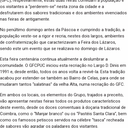
(GFC), respetivamente, estas duas feiras convidam a população e
os visitantes a “perderem-se” nesta zona da cidade e a
desfrutarem dos sabores tradicionais e dos ambientes vivenciados
nas feiras de antigamente.
No penúltimo domingo antes da Páscoa e cumprindo a tradição, a
população veste-se a rigor e recria, nestes dois largos, ambientes
de confraternização que caracterizavam a Feira dos Lázaros,
sendo este um evento que se realizava no domingo de Lázaros.
Esta feira centenária continua atualmente a deslumbrar a
comunidade. O GFCPUC iniciou esta recriação no Largo D. Dinis em
1991 e, desde então, todos os anos volta a revivê-la. Esta tradição
acabou por estender-se também ao Bairro de Celas, para onde se
mudaram tantos “salatinas” da velha Alta, numa recriação do GFC.
Em ambos os locais, os elementos do Grupo, trajados a preceito,
vão apresentar nestas feiras todos os produtos característicos
deste evento, desde os doces conventuais à doçaria tradicional de
Coimbra, como o “Manjar branco” ou os “Pastéis Santa Clara”, bem
como os famosos petiscos servidos na célebre “tasca” recheada
de sabores vão agradar os paladares dos visitantes.