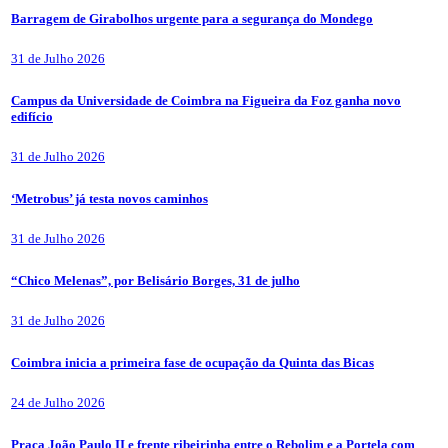
Barragem de Girabolhos urgente para a segurança do Mondego
31 de Julho 2026
Campus da Universidade de Coimbra na Figueira da Foz ganha novo
edifício
31 de Julho 2026
‘Metrobus’ já testa novos caminhos
31 de Julho 2026
“Chico Melenas”, por Belisário Borges, 31 de julho
31 de Julho 2026
Coimbra inicia a primeira fase de ocupação da Quinta das Bicas
24 de Julho 2026
Praça João Paulo II e frente ribeirinha entre o Rebolim e a Portela com