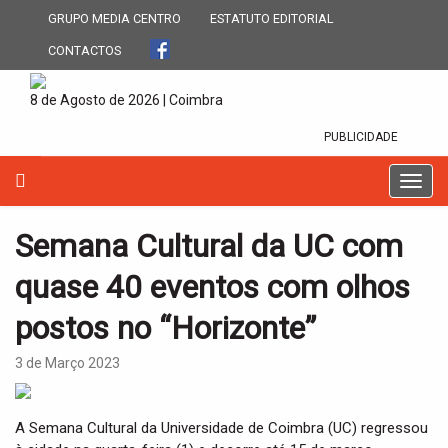
GRUPO MEDIA CENTRO
ESTATUTO EDITORIAL
CONTACTOS
8 de Agosto de 2026 | Coimbra
PUBLICIDADE
T
o
g
Semana Cultural da UC com
g
l
quase 40 eventos com olhos
e
n
postos no “Horizonte”
a
v
3 de Março 2023
i
g
a
A Semana Cultural da Universidade de Coimbra (UC) regressou
t