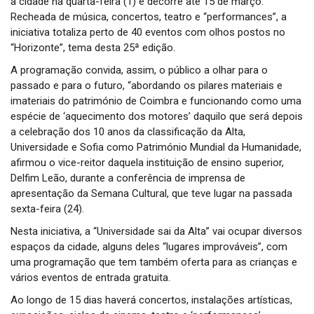
à cidade na quarta-feira (1) e decorre até 15 de março.
i
Recheada de música, concertos, teatro e “performances”, a
o
iniciativa totaliza perto de 40 eventos com olhos postos no
n
“Horizonte”, tema desta 25ª edição.
A programação convida, assim, o público a olhar para o
passado e para o futuro, “abordando os pilares materiais e
imateriais do património de Coimbra e funcionando como uma
espécie de ‘aquecimento dos motores’ daquilo que será depois
a celebração dos 10 anos da classificação da Alta,
Universidade e Sofia como Património Mundial da Humanidade,
afirmou o vice-reitor daquela instituição de ensino superior,
Delfim Leão, durante a conferência de imprensa de
apresentação da Semana Cultural, que teve lugar na passada
sexta-feira (24).
Nesta iniciativa, a “Universidade sai da Alta” vai ocupar diversos
espaços da cidade, alguns deles “lugares improváveis”, com
uma programação que tem também oferta para as crianças e
vários eventos de entrada gratuita.
Ao longo de 15 dias haverá concertos, instalações artísticas,