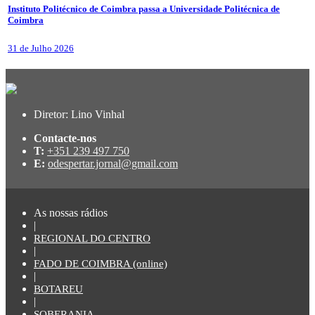
Instituto Politécnico de Coimbra passa a Universidade Politécnica de
Coimbra
31 de Julho 2026
Diretor: Lino Vinhal
Contacte-nos
T:
+351 239 497 750
E:
odespertar.jornal@gmail.com
As nossas rádios
|
REGIONAL DO CENTRO
|
FADO DE COIMBRA (online)
|
BOTAREU
|
SOBERANIA