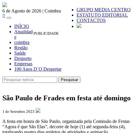
GRUPO MEDIA CENTRO
6 de Agosto de 2026 | Coimbra
ESTATUTO EDITORIAL
Toggle
CONTACTOS
navigation
INÍCIO
Atualidad
PUBLICIDADE
e
coimbra
Região
Saúde
Desporto
Empresas
100 Anos D´O Despertar
Pesquisar
Pesquisar
São Paulo de Frades em festa até domingo
1 de Setembro 2023
A festa em honra de São Paulo, organizada pela Comissão de Festas
“Agora é que São Elas”, decorre de hoje (1) até segunda-feira (4),
totalizando quatro dias repletos de atividades e animação.