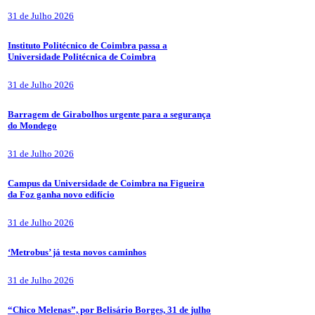
31 de Julho 2026
Instituto Politécnico de Coimbra passa a
Universidade Politécnica de Coimbra
31 de Julho 2026
Barragem de Girabolhos urgente para a segurança
do Mondego
31 de Julho 2026
Campus da Universidade de Coimbra na Figueira
da Foz ganha novo edifício
31 de Julho 2026
‘Metrobus’ já testa novos caminhos
31 de Julho 2026
“Chico Melenas”, por Belisário Borges, 31 de julho