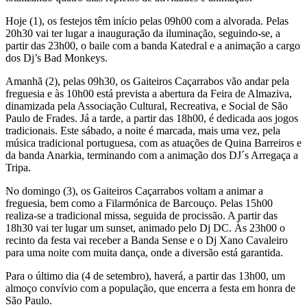
Hoje (1), os festejos têm início pelas 09h00 com a alvorada. Pelas
20h30 vai ter lugar a inauguração da iluminação, seguindo-se, a
partir das 23h00, o baile com a banda Katedral e a animação a cargo
dos Dj’s Bad Monkeys.
Amanhã (2), pelas 09h30, os Gaiteiros Caçarrabos vão andar pela
freguesia e às 10h00 está prevista a abertura da Feira de Almaziva,
dinamizada pela Associação Cultural, Recreativa, e Social de São
Paulo de Frades. Já a tarde, a partir das 18h00, é dedicada aos jogos
tradicionais. Este sábado, a noite é marcada, mais uma vez, pela
música tradicional portuguesa, com as atuações de Quina Barreiros e
da banda Anarkia, terminando com a animação dos DJ´s Arregaça a
Tripa.
No domingo (3), os Gaiteiros Caçarrabos voltam a animar a
freguesia, bem como a Filarmónica de Barcouço. Pelas 15h00
realiza-se a tradicional missa, seguida de procissão. A partir das
18h30 vai ter lugar um sunset, animado pelo Dj DC. Às 23h00 o
recinto da festa vai receber a Banda Sense e o Dj Xano Cavaleiro
para uma noite com muita dança, onde a diversão está garantida.
Para o último dia (4 de setembro), haverá, a partir das 13h00, um
almoço convívio com a população, que encerra a festa em honra de
São Paulo.