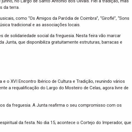
 junho, no Largo de Santo António dos Olivais. Fiel à tradição, mas
 da terra.
usicais, como “Os Amigos da Paródia de Coimbra”, “Giroflé”, “Sons
sica tradicional e as associações locais.
es de solidariedade social da freguesia. Nesta feira vão marcar
a Junta, que disponibiliza gratuitamente estruturas, barracas e
e o XVI Encontro Ibérico de Cultura e Tradição, reunindo vários
nte a requalificação do Largo do Mosteiro de Celas, agora livre de
rupos da freguesia. A Junta reafirma o seu compromisso com os
iritual da festa. No dia 15, acontece o Cortejo do Imperador, que