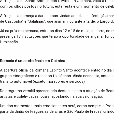
A freguesia de Santo António dos Olivais, em Coimbra, volta a receb
com os olhos postos no futuro, esta festa é um momento de celebraç
A freguesia começa a dar as boas-vindas aos dias de festa já aman
de Casconha” e “Salatinas”, que animam, durante a tarde, o Largo d
Já na próxima semana, entre os dias 12 e 15 de maio, decorre, no mes
presença 17 instituições que terão a oportunidade de angariar fundo
iluminação.
Romaria é uma referência em Coimbra
A abertura oficial da Romaria Espírito Santo acontece então no dia
grupos etnográficos e ranchos folclóricos. Ainda nesse dia, antes d
trânsito automóvel (exceto moradores e serviços).
Do programa versátil apresentado destaque para a atuação de Beatr
artistas e coletividades locais, apostando na sua valorização.
Um dos momentos mais emocionantes será, como sempre, a Procissão
parte da União de Freguesias de Eiras e São Paulo de Frades, unin