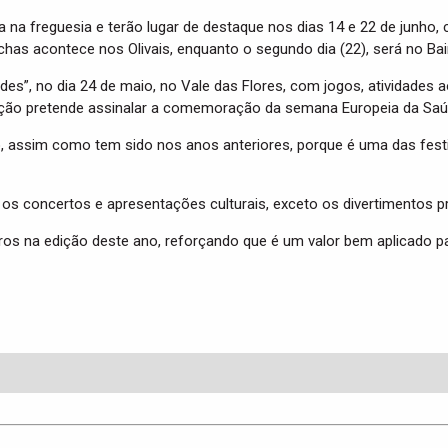
a freguesia e terão lugar de destaque nos dias 14 e 22 de junho, c
archas acontece nos Olivais, enquanto o segundo dia (22), será no Ba
es”, no dia 24 de maio, no Vale das Flores, com jogos, atividades a
ição pretende assinalar a comemoração da semana Europeia da Saúd
assim como tem sido nos anos anteriores, porque é uma das festiv
os concertos e apresentações culturais, exceto os divertimentos pr
ros na edição deste ano, reforçando que é um valor bem aplicado p