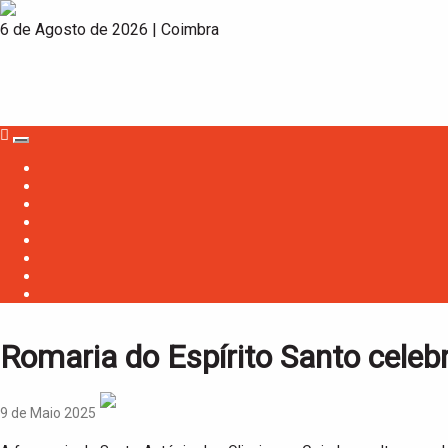
6 de Agosto de 2026 | Coimbra
T
o
g
g
l
e
n
a
v
i
g
a
t
i
Romaria do Espírito Santo celebr
o
n
9 de Maio 2025