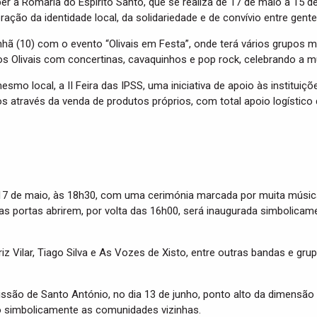
er a Romaria do Espírito Santo, que se realiza de 17 de maio a 15 de
ão da identidade local, da solidariedade e de convívio entre gentes
hã (10) com o evento “Olivais em Festa”, onde terá vários grupos m
os Olivais com concertinas, cavaquinhos e pop rock, celebrando a mú
mo local, a II Feira das IPSS, uma iniciativa de apoio às instituiçõ
s através da venda de produtos próprios, com total apoio logístico d
 17 de maio, às 18h30, com uma cerimónia marcada por muita música 
as portas abrirem, por volta das 16h00, será inaugurada simbolicame
iz Vilar, Tiago Silva e As Vozes de Xisto, entre outras bandas e g
 de Santo António, no dia 13 de junho, ponto alto da dimensão esp
do simbolicamente as comunidades vizinhas.