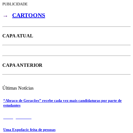
PUBLICIDADE
→
CARTOONS
CAPA ATUAL
CAPA ANTERIOR
Últimas
Notícias
“Abraço de Gerações” recebe cada vez mais candidaturas por parte de
estudantes
7 de Agosto 2026
Uma Expofacic feita de pessoas