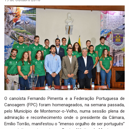
i
g
a
t
i
o
n
O canoísta Fernando Pimenta e a Federação Portuguesa de
Canoagem (FPC) foram homenageados, na semana passada,
pelo Município de Montemor-o-Velho, numa sessão plena de
admiração e reconhecimento onde o presidente da Câmara,
Emílio Torrão, manifestou o “imenso orgulho de ser português”