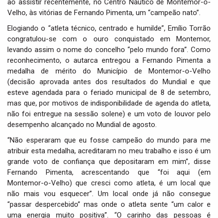
ao assistir recentemente, no Centro Náutico de Montemor-o-
Velho, às vitórias de Fernando Pimenta, um “campeão nato”.
Elogiando o “atleta técnico, centrado e humilde”, Emílio Torrão
congratulou-se com o ouro conquistado em Montemor,
levando assim o nome do concelho “pelo mundo fora”. Como
reconhecimento, o autarca entregou a Fernando Pimenta a
medalha de mérito do Município de Montemor-o-Velho
(decisão aprovada antes dos resultados do Mundial e que
esteve agendada para o feriado municipal de 8 de setembro,
mas que, por motivos de indisponibilidade de agenda do atleta,
não foi entregue na sessão solene) e um voto de louvor pelo
desempenho alcançado no Mundial de agosto.
“Não esperaram que eu fosse campeão do mundo para me
atribuir esta medalha, acreditaram no meu trabalho e isso é um
grande voto de confiança que depositaram em mim”, disse
Fernando Pimenta, acrescentando que “foi aqui (em
Montemor-o-Velho) que cresci como atleta, é um local que
não mais vou esquecer”. Um local onde já não consegue
“passar despercebido” mas onde o atleta sente “um calor e
uma energia muito positiva”. “O carinho das pessoas é