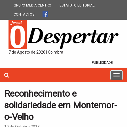
GRUPO MEDIA CENTRO
ESTATUTO EDITORIAL
CONTACTOS
7 de Agosto de 2026 | Coimbra
PUBLICIDADE
T
o
g
Reconhecimento e
g
l
solidariedade em Montemor-
e
n
o-Velho
a
v
19 de Outubro 2018