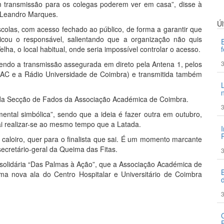
m transmissão para os colegas poderem ver em casa”, disse à
, Leandro Marques.
Ú
scolas, com acesso fechado ao público, de forma a garantir que
icou o responsável, salientando que a organização não quis
elha, o local habitual, onde seria impossível controlar o acesso.
endo a transmissão assegurada em direto pela Antena 1, pelos
3
AC e a Rádio Universidade de Coimbra) e transmitida também
 da Secção de Fados da Associação Académica de Coimbra.
3
tal simbólica”, sendo que a ideia é fazer outra em outubro,
ai realizar-se ao mesmo tempo que a Latada.
o caloiro, quer para o finalista que sai. É um momento marcante
secretário-geral da Queima das Fitas.
3
olidária “Das Palmas à Ação”, que a Associação Académica de
ma nova ala do Centro Hospitalar e Universitário de Coimbra
3