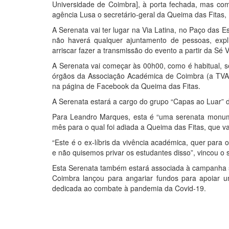
Universidade de Coimbra], à porta fechada, mas co
agência Lusa o secretário-geral da Queima das Fitas
A Serenata vai ter lugar na Via Latina, no Paço das E
não haverá qualquer ajuntamento de pessoas, expl
arriscar fazer a transmissão do evento a partir da Sé V
A Serenata vai começar às 00h00, como é habitual, s
órgãos da Associação Académica de Coimbra (a TVA
na página de Facebook da Queima das Fitas.
A Serenata estará a cargo do grupo “Capas ao Luar”
Para Leandro Marques, esta é “uma serenata monumen
mês para o qual foi adiada a Queima das Fitas, que v
“Este é o ex-líbris da vivência académica, quer para 
e não quisemos privar os estudantes disso”, vincou o 
Esta Serenata também estará associada à campanha s
Coimbra lançou para angariar fundos para apoiar u
dedicada ao combate à pandemia da Covid-19.