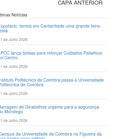
CAPA ANTERIOR
ltimas
Notícias
Expofacic: temos em Cantanhede uma grande feira-
festa
1 de Julho 2026
LPCC lança bolsas para reforçar Cuidados Paliativos
no Centro
1 de Julho 2026
Instituto Politécnico de Coimbra passa a Universidade
Politécnica de Coimbra
1 de Julho 2026
Barragem de Girabolhos urgente para a segurança
do Mondego
1 de Julho 2026
Campus da Universidade de Coimbra na Figueira da
Foz ganha novo edifício