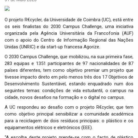
i
g
a
O projeto R€cycler, da Universidade de Coimbra (UC), está entre
t
os seis finalistas do 2030 Campus Challenge, uma iniciativa
i
organizada pela Agência Universitária da Francofonia (AUF)
o
com o apoio do Centro de Informação Regional das Nações
n
Unidas (UNRIC) e da start-up francesa Agorize.
O 2030 Campus Challenge, que mobilizou, na sua primeira fase,
283 equipas e 1351 participantes de 97 nacionalidades de 87
países diferentes, tem como objetivo premiar um projeto que
tivesse impacto direto em pelo menos três dos 17 Objetivos de
Desenvolvimento Sustentável, estando enquadrado num dos
seguintes temas: condições de vida estudantil, o campus na
cidade, novos desafios na formação e o digital no campus.
A UC respondeu ao desafio com o projeto R€cycler, que tem
como objetivo principal sensibilizar a comunidade académica
para a reciclagem de dois resíduos principais: o plástico e os
equipamentos elétricos e eletrónicos (EEE).
“A escolha deste projeto prende-se com o facto de plástico