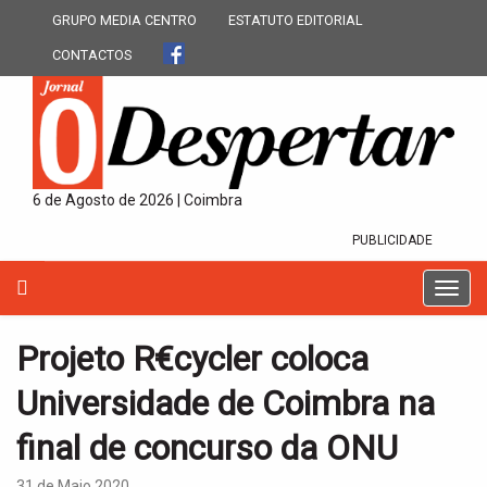
GRUPO MEDIA CENTRO
ESTATUTO EDITORIAL
CONTACTOS
6 de Agosto de 2026 | Coimbra
PUBLICIDADE
T
o
g
Projeto R€cycler coloca
g
l
Universidade de Coimbra na
e
n
final de concurso da ONU
a
v
31 de Maio 2020