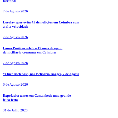
fase final
7 de Agosto 2026
Lusolav quer evita 45 demolições em Coimbra com
a alta velocidade
7 de Agosto 2026
Causa Positiva celebra 19 anos de apoio
domiciliário constante em Coimbra
7 de Agosto 2026
“Chico Melenas”, por Belisário Borges, 7 de agosto
6 de Agosto 2026
Expofacic: temos em Cantanhede uma grande
feira-festa
31 de Julho 2026