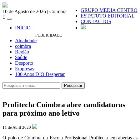
GRUPO MEDIA CENTRO
10 de Agosto de 2026 | Coimbra
ESTATUTO EDITORIAL
Toggle
CONTACTOS
navigation
INÍCIO
PUBLICIDADE
Atualidade
coimbra
Região
Saúde
Desporto
Empresas
100 Anos D´O Despertar
Pesquisar
Pesquisar
Profitecla Coimbra abre candidaturas
para próximo ano letivo
11 de Abril 2020
O polo de Coimbra da Escola Profissional Profitecla tem abertas as