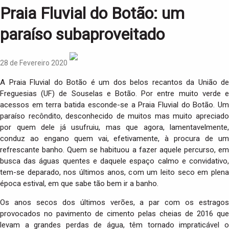
i
Praia Fluvial do Botão: um
o
n
paraíso subaproveitado
28 de Fevereiro 2020
A Praia Fluvial do Botão é um dos belos recantos da União de
Freguesias (UF) de Souselas e Botão. Por entre muito verde e
acessos em terra batida esconde-se a Praia Fluvial do Botão. Um
paraíso recôndito, desconhecido de muitos mas muito apreciado
por quem dele já usufruiu, mas que agora, lamentavelmente,
conduz ao engano quem vai, efetivamente, à procura de um
refrescante banho. Quem se habituou a fazer aquele percurso, em
busca das águas quentes e daquele espaço calmo e convidativo,
tem-se deparado, nos últimos anos, com um leito seco em plena
época estival, em que sabe tão bem ir a banho.
Os anos secos dos últimos verões, a par com os estragos
provocados no pavimento de cimento pelas cheias de 2016 que
levam a grandes perdas de água, têm tornado impraticável o