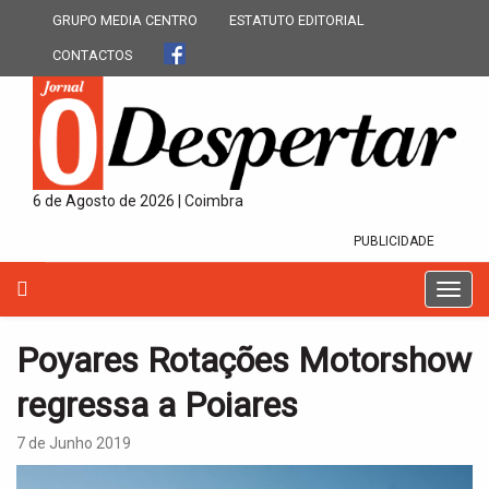
GRUPO MEDIA CENTRO
ESTATUTO EDITORIAL
CONTACTOS
6 de Agosto de 2026 | Coimbra
PUBLICIDADE
T
o
g
Poyares Rotações Motorshow
g
l
regressa a Poiares
e
n
7 de Junho 2019
a
v