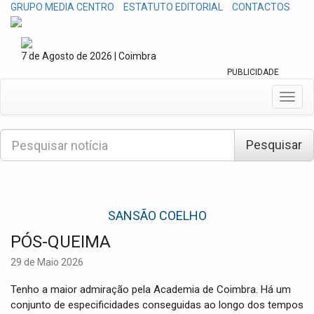
GRUPO MEDIA CENTRO
ESTATUTO EDITORIAL
CONTACTOS
7 de Agosto de 2026 | Coimbra
PUBLICIDADE
T
o
g
P
g
Pesquisar
e
l
s
e
q
n
u
a
i
v
SANSÃO COELHO
s
i
a
PÓS-QUEIMA
g
r
a
29 de Maio 2026
t
i
Tenho a maior admiração pela Academia de Coimbra. Há um
o
conjunto de especificidades conseguidas ao longo dos tempos
n