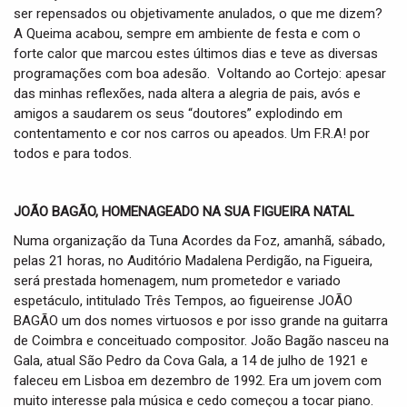
ser repensados ou objetivamente anulados, o que me dizem?
A Queima acabou, sempre em ambiente de festa e com o
forte calor que marcou estes últimos dias e teve as diversas
programações com boa adesão. Voltando ao Cortejo: apesar
das minhas reflexões, nada altera a alegria de pais, avós e
amigos a saudarem os seus “doutores” explodindo em
contentamento e cor nos carros ou apeados. Um F.R.A! por
todos e para todos.
JOÃO BAGÃO, HOMENAGEADO NA SUA FIGUEIRA NATAL
Numa organização da Tuna Acordes da Foz, amanhã, sábado,
pelas 21 horas, no Auditório Madalena Perdigão, na Figueira,
será prestada homenagem, num prometedor e variado
espetáculo, intitulado Três Tempos, ao figueirense JOÃO
BAGÃO um dos nomes virtuosos e por isso grande na guitarra
de Coimbra e conceituado compositor. João Bagão nasceu na
Gala, atual São Pedro da Cova Gala, a 14 de julho de 1921 e
faleceu em Lisboa em dezembro de 1992. Era um jovem com
muito interesse pala música e cedo começou a tocar piano.