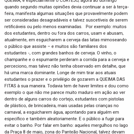
QUEIMA, e especialmente o CORTEJO, agora ao domingo
quando segundo muitas opiniões devia continuar a ser à terça-
feira, manifesta algumas situações que provavelmente podem
ser consideradas desagradáveis e talvez suscetíveis de serem
retificáveis ou pelo menos examinadas. Por exemplo: muitos
dos estudantes, dentro ou fora dos carros, usam e abusam,
atualmente, em esguicharem a cerveja das latas mimoseando
o público que assiste – e muitos são familiares dos
estudantes -, com grandes banhos de cerveja. O vinho, o
champanhe e o espumante perderam a corrida para a cerveja e
perceciono, mas talvez não tenha observado em detalhe, que
há uma marca dominante. Longe de mim tirar aos atuais
estudantes o prazer e o privilégio de gozarem a QUEIMA DAS
FITAS à sua maneira. Todavia tem de haver limites e dou como
exemplo o que não me parece muito maduro em ação ao ver
dentro de alguns carros do cortejo, estudantes com pistolas
de plástico, de brincadeira, mais usadas pelas crianças no
carnaval, a esguicharem água, apontando para alguém em
específico e também aleatoriamente. E o público a fugir para
evitar o banho. Por falar em banho: aqueles mergulhos no lago
da Praça 8 de maio, zona do Panteão Nacional, talvez devam