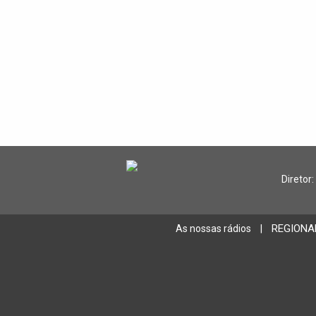
Diretor:
REGIONA
As nossas rádios
|