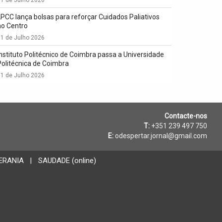
LPCC lança bolsas para reforçar Cuidados Paliativos
no Centro
1 de Julho 2026
Instituto Politécnico de Coimbra passa a Universidade
Politécnica de Coimbra
1 de Julho 2026
Contacte-nos
T:
+351 239 497 750
E:
odespertar.jornal@gmail.com
ERANIA
SAUDADE (online)
|