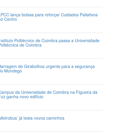
1 de Julho 2026
LPCC lança bolsas para reforçar Cuidados Paliativos
no Centro
1 de Julho 2026
Instituto Politécnico de Coimbra passa a Universidade
Politécnica de Coimbra
1 de Julho 2026
Barragem de Girabolhos urgente para a segurança
do Mondego
1 de Julho 2026
Campus da Universidade de Coimbra na Figueira da
Foz ganha novo edifício
1 de Julho 2026
‘Metrobus’ já testa novos caminhos
1 de Julho 2026