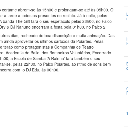
3
 do certame abrem-se às 15h00 e prolongam-se até às 05h00. O
 a tarde a todos os presentes no recinto. Já à noite, pelas
 banda The Gift fará o seu espetáculo pelas 23h00, no Palco
ry & DJ Nanuno encerram a festa pela 01h00, no Palco 2.
3
 outros dias, recheado de boa disposição e muita animação. Das
 ainda aproveitar os últimos cartuxos da Poiartes. Pelas
que terão como protagonistas a Companhia de Teatro
3
ce, Academia de Ballet dos Bombeiros Voluntários, Encerrado
h00, a Escola de Samba ‘A Rainha’ fará também o seu
tar-se, pelas 22h30, no Palco Poiartes, ao ritmo de sons bem
encerra com o DJ Edu, às 00h00.
3
3
3