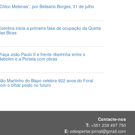
“Chico Melenas”, por Belisário Borges, 31 de julho
1 de Julho 2026
Coimbra inicia a primeira fase de ocupação da Quinta
das Bicas
4 de Julho 2026
Praça João Paulo II e frente ribeirinha entre o
Rebolim e a Portela com obras
4 de Julho 2026
São Martinho do Bispo celebra 922 anos do Foral
com o olhar posto no futuro
4 de Julho 2026
Contacte-nos
T:
+351 239 497 750
E:
odespertar.jornal@gmail.com