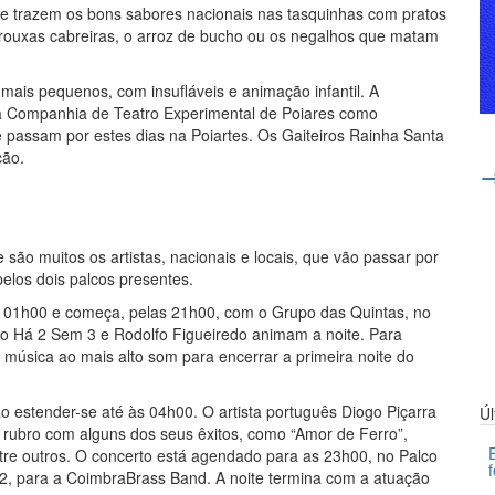
ue trazem os bons sabores nacionais nas tasquinhas com pratos
trouxas cabreiras, o arroz de bucho ou os negalhos que matam
ais pequenos, com insufláveis e animação infantil. A
a Companhia de Teatro Experimental de Poiares como
e passam por estes dias na Poiartes. Os Gaiteiros Rainha Santa
ção.
ão muitos os artistas, nacionais e locais, que vão passar por
pelos dois palcos presentes.
 às 01h00 e começa, pelas 21h00, com o Grupo das Quintas, no
ão Há 2 Sem 3 e Rodolfo Figueiredo animam a noite. Para
a música ao mais alto som para encerrar a primeira noite do
o estender-se até às 04h00. O artista português Diogo Piçarra
Ú
ao rubro com alguns dos seus êxitos, como “Amor de Ferro”,
tre outros. O concerto está agendado para as 23h00, no Palco
o 2, para a CoimbraBrass Band. A noite termina com a atuação