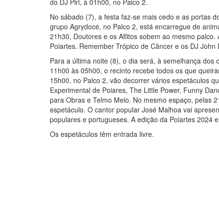
do DJ Piri, à 01h00, no Palco 2.
No sábado (7), a festa faz-se mais cedo e as portas
grupo Agrydoce, no Palco 2, está encarregue de animar
21h30, Doutores e os Aflitos sobem ao mesmo palco. A
Poiartes. Remember Trópico de Câncer e os DJ John D
Para a última noite (8), o dia será, à semelhança dos
11h00 às 05h00, o recinto recebe todos os que queiram
15h00, no Palco 2, vão decorrer vários espetáculos 
Experimental de Poiares, The Little Power, Funny Dan
para Obras e Telmo Melo. No mesmo espaço, pelas 21
espetáculo. O cantor popular José Malhoa vai apresen
populares e portugueses. A edição da Poiartes 2024 
Os espetáculos têm entrada livre.