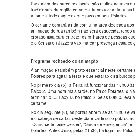
Para além dos parceiros locais, são muitos aqueles q
tradicionais da região como é a famosa chanfana, as 
a fome a todos aqueles que passam pela Poiartes.
O certame contará ainda com uma área dedicada aos m
animação de rua também não será esquecida, tendo 
protagonista para entreter os milhares de pessoas qu
e o Sensation Jazzers vão marcar presença nesta edi
Programa recheado de animação
A animação é também prato essencial neste certame e s
Poiares para agitar a festa e que estarão distribuídos 
No primeiro dia (5), a Feira irá funcionar das 18h00
Palco 2. Uma hora mais tarde, no Palco Poiartes, o N
terminar, o DJ Faby D, no Palco 2, pelas 00h00, leva 
certame.
No dia seguinte (6), as portas abrem-se às 18h00 e vã
é o cabeça de cartaz deste dia e vai levar o público 
“Como se te fosse perder”, “Saída de emergência”, en
Poiartes. Antes disso, pelas 21h30, há lugar, no Palc