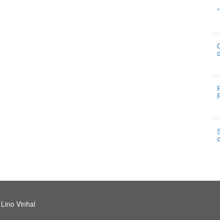
3
2
2
2
 Lino Vinhal