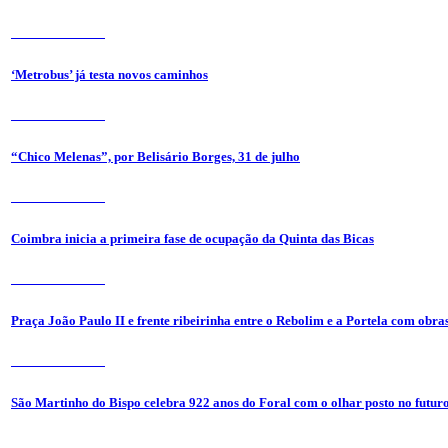
31 de Julho 2026
‘Metrobus’ já testa novos caminhos
31 de Julho 2026
“Chico Melenas”, por Belisário Borges, 31 de julho
31 de Julho 2026
Coimbra inicia a primeira fase de ocupação da Quinta das Bicas
24 de Julho 2026
Praça João Paulo II e frente ribeirinha entre o Rebolim e a Portela com obra
24 de Julho 2026
São Martinho do Bispo celebra 922 anos do Foral com o olhar posto no futur
24 de Julho 2026