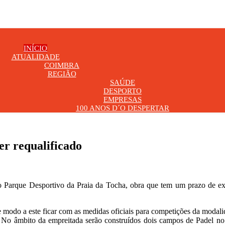
INÍCIO
ATUALIDADE
COIMBRA
REGIÃO
SAÚDE
DESPORTO
EMPRESAS
100 ANOS D´O DESPERTAR
er requalificado
Parque Desportivo da Praia da Tocha, obra que tem um prazo de exe
odo a este ficar com as medidas oficiais para competições da modalidade
 No âmbito da empreitada serão construídos dois campos de Padel no e