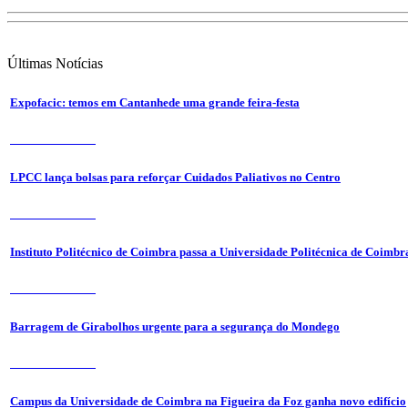
Últimas
Notícias
Expofacic: temos em Cantanhede uma grande feira-festa
31 de Julho 2026
LPCC lança bolsas para reforçar Cuidados Paliativos no Centro
31 de Julho 2026
Instituto Politécnico de Coimbra passa a Universidade Politécnica de Coimbr
31 de Julho 2026
Barragem de Girabolhos urgente para a segurança do Mondego
31 de Julho 2026
Campus da Universidade de Coimbra na Figueira da Foz ganha novo edifício