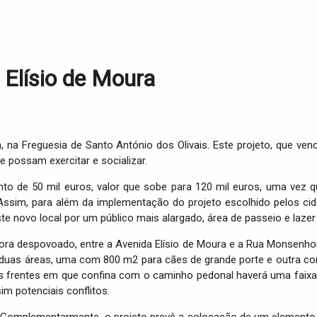
 Elísio de Moura
, na Freguesia de Santo António dos Olivais. Este projeto, que v
 possam exercitar e socializar.
mento de 50 mil euros, valor que sobe para 120 mil euros, uma v
sim, para além da implementação do projeto escolhido pelos cidadã
e novo local por um público mais alargado, área de passeio e lazer 
ora despovoado, entre a Avenida Elísio de Moura e a Rua Monsenho
em duas áreas, uma com 800 m2 para cães de grande porte e outra 
s frentes em que confina com o caminho pedonal haverá uma faixa
sim potenciais conflitos.
. Complementarmente, o projeto prevê a colocação de um element