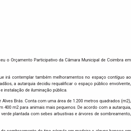
enceu o Orçamento Participativo da Câmara Municipal de Coimbra em
ez que irá contemplar também melhoramentos no espaço contíguo ao
os, a autarquia decidiu requalificar o espaço público envolvente,
e instalação de iluminação pública.
r Alves Brás. Conta com uma área de 1.200 metros quadrados (m2),
com 400 m2 para animais mais pequenos. De acordo com a autarquia,
 verde plantada com sebes arbustivas e árvores de sombreamento,
o de sombreamento do tipo pérgula em madeira e alguns bancos em