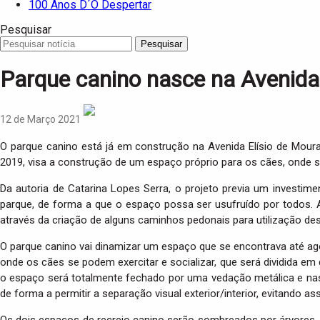
100 Anos D´O Despertar
Pesquisar
Pesquisar
Parque canino nasce na Avenida
12 de Março 2021
O parque canino está já em construção na Avenida Elísio de Moura
2019, visa a construção de um espaço próprio para os cães, onde se
Da autoria de Catarina Lopes Serra, o projeto previa um investi
parque, de forma a que o espaço possa ser usufruído por todos. As
através da criação de alguns caminhos pedonais para utilização dest
O parque canino vai dinamizar um espaço que se encontrava até ag
onde os cães se podem exercitar e socializar, que será dividida 
o espaço será totalmente fechado por uma vedação metálica e na
de forma a permitir a separação visual exterior/interior, evitando as
Os dois espaços de recreio canino serão sombreados por árvores