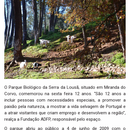
i
g
a
t
i
o
n
O Parque Biológico da Serra da Lousã, situado em Miranda do
Corvo, comemorou na sexta feira 12 anos. “São 12 anos a
incluir pessoas com necessidades especiais, a promover a
paixão pela natureza, a mostrar a vida selvagem de Portugal e
a atrair visitantes que criam emprego e desenvolvem a região”,
realça a Fundação ADFP, responsável pelo espaço.
O parque abriu ao público a 4 de junho de 2009 com o