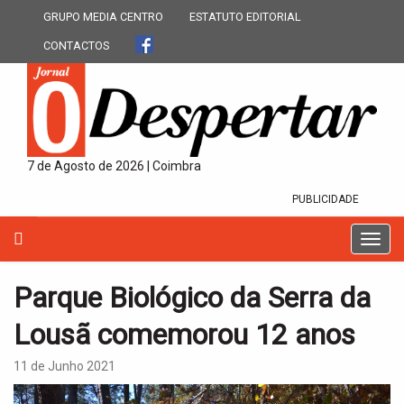
GRUPO MEDIA CENTRO
ESTATUTO EDITORIAL
CONTACTOS
7 de Agosto de 2026 | Coimbra
PUBLICIDADE
T
o
g
Parque Biológico da Serra da
g
l
Lousã comemorou 12 anos
e
n
11 de Junho 2021
a
v