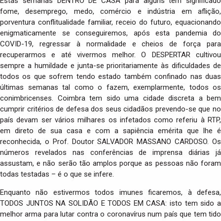
Estas semanas DENTRO DE CASA para alguns têm significado
fome, desemprego, medo, comércio e indústria em aflição,
porventura conflitualidade familiar, receio do futuro, equacionando
enigmaticamente se conseguiremos, após esta pandemia do
COVID-19, regressar à normalidade e cheios de força para
recuperarmos e até vivermos melhor. O DESPERTAR cultivou
sempre a humildade e junta-se prioritariamente às dificuldades de
todos os que sofrem tendo estado também confinado nas duas
últimas semanas tal como o fazem, exemplarmente, todos os
conimbricenses. Coimbra tem sido uma cidade discreta a bem
cumprir critérios de defesa dos seus cidadãos prevendo-se que no
país devam ser vários milhares os infetados como referiu à RTP,
em direto de sua casa e com a sapiência emérita que lhe é
reconhecida, o Prof. Doutor SALVADOR MASSANO CARDOSO. Os
números revelados nas conferências de imprensa diárias já
assustam, e não serão tão amplos porque as pessoas não foram
todas testadas – é o que se infere.
Enquanto não estivermos todos imunes ficaremos, à defesa,
TODOS JUNTOS NA SOLIDÃO E TODOS EM CASA: isto tem sido a
melhor arma para lutar contra o coronavírus num país que tem tido