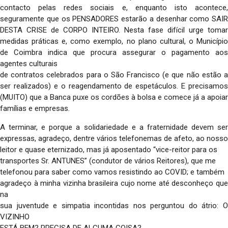
contacto pelas redes sociais e, enquanto isto acontece,
seguramente que os PENSADORES estarão a desenhar como SAIR
DESTA CRISE de CORPO INTEIRO. Nesta fase difícil urge tomar
medidas práticas e, como exemplo, no plano cultural, o Município
de Coimbra indica que procura assegurar o pagamento aos
agentes culturais
de contratos celebrados para o São Francisco (e que não estão a
ser realizados) e o reagendamento de espetáculos. E precisamos
(MUITO) que a Banca puxe os cordões à bolsa e comece já a apoiar
famílias e empresas.
A terminar, e porque a solidariedade e a fraternidade devem ser
expressas, agradeço, dentre vários telefonemas de afeto, ao nosso
leitor e quase eternizado, mas já aposentado “vice-reitor para os
transportes Sr. ANTUNES” (condutor de vários Reitores), que me
telefonou para saber como vamos resistindo ao COVID; e também
agradeço à minha vizinha brasileira cujo nome até desconheço que
na
sua juventude e simpatia incontidas nos perguntou do átrio: O
VIZINHO
ESTÁ BEM? PRECISA DE ALGUMA COISA?