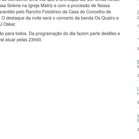
sa Solene na Igreja Matriz e com a procissão de Nossa
arantido pelo Rancho Folclórico da Casa do Concelho de
. O destaque da noite será o concerto da banda Os Quatro e
J Oskar.
7
ão para todos. Da programação do dia fazem parte desfiles e
vai atuar pelas 23h00.
6
3
3
3