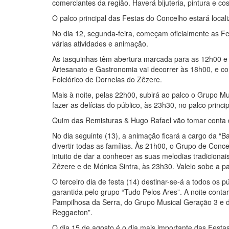
comerciantes da região. Haverá bijuteria, pintura e cos
O palco principal das Festas do Concelho estará loca
No dia 12, segunda-feira, começam oficialmente as Fe
várias atividades e animação.
As tasquinhas têm abertura marcada para as 12h00 e a
Artesanato e Gastronomia vai decorrer às 18h00, e 
Folclórico de Dornelas do Zêzere.
Mais à noite, pelas 22h00, subirá ao palco o Grupo M
fazer as delícias do público, às 23h30, no palco princip
Quim das Remisturas & Hugo Rafael vão tomar conta do 
No dia seguinte (13), a animação ficará a cargo da “
divertir todas as famílias. Às 21h00, o Grupo de Conc
intuito de dar a conhecer as suas melodias tradiciona
Zêzere e de Mónica Sintra, às 23h30. Valelo sobe a pal
O terceiro dia de festa (14) destinar-se-á a todos os
garantida pelo grupo “Tudo Pelos Ares”. A noite cont
Pampilhosa da Serra, do Grupo Musical Geração 3 e 
Reggaeton”.
O dia 15 de agosto é o dia mais importante das Fest