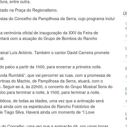
tura, entre outra.
lizado na Praça do Regionalismo.
Ú
stas do Concelho da Pampilhosa da Serra, cujo programa inclui
 cerimónia oficial de inauguração da XXV da Feira de
7
contará com a atuação do Grupo de Bombos do Rancho
usical Luís António. Também o cantor David Carreira promete
7
al.
palco a partir da 1h00, para encerrar a primeira noite.
Banda Rumtátá”, que vai percorrer as ruas, com a promessa de
7
ertinas do Machio, de Pampilhosa da Serra, atuará, com o
is. Seguir-se-á, às 22h00, o concerto do Grupo Musical Sons do
co para terminar a noite, à 1h00, para terminar a noite.
f
 públicos, de todas as idades, uma vez que a animação será
7
ará ainda com os espetáculos do Rancho Folclórico de
de Tiago Silva. Haverá ainda um momento de “I Love
as do Concelho, uma vez que a animação dá, por umas horas,
7