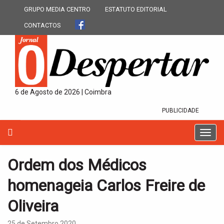
GRUPO MEDIA CENTRO
ESTATUTO EDITORIAL
CONTACTOS
6 de Agosto de 2026 | Coimbra
PUBLICIDADE
T
o
g
Ordem dos Médicos
g
l
homenageia Carlos Freire de
e
n
Oliveira
a
v
25 de Setembro 2020