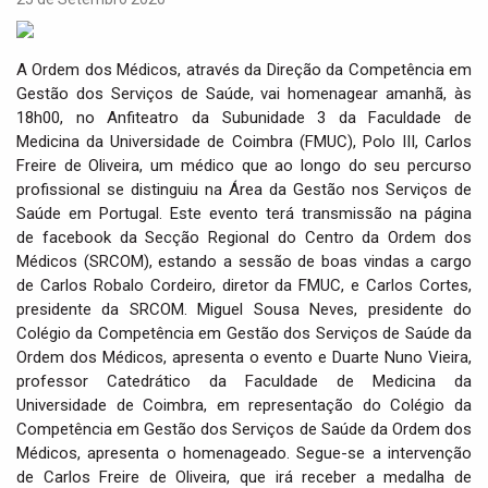
i
g
a
A Ordem dos Médicos, através da Direção da Competência em
t
Gestão dos Serviços de Saúde, vai homenagear amanhã, às
i
18h00, no Anfiteatro da Subunidade 3 da Faculdade de
o
Medicina da Universidade de Coimbra (FMUC), Polo III, Carlos
n
Freire de Oliveira, um médico que ao longo do seu percurso
profissional se distinguiu na Área da Gestão nos Serviços de
Saúde em Portugal. Este evento terá transmissão na página
de facebook da Secção Regional do Centro da Ordem dos
Médicos (SRCOM), estando a sessão de boas vindas a cargo
de Carlos Robalo Cordeiro, diretor da FMUC, e Carlos Cortes,
presidente da SRCOM. Miguel Sousa Neves, presidente do
Colégio da Competência em Gestão dos Serviços de Saúde da
Ordem dos Médicos, apresenta o evento e Duarte Nuno Vieira,
professor Catedrático da Faculdade de Medicina da
Universidade de Coimbra, em representação do Colégio da
Competência em Gestão dos Serviços de Saúde da Ordem dos
Médicos, apresenta o homenageado. Segue-se a intervenção
de Carlos Freire de Oliveira, que irá receber a medalha de