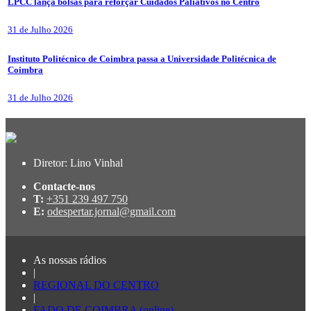
LPCC lança bolsas para reforçar Cuidados Paliativos no Centro
31 de Julho 2026
Instituto Politécnico de Coimbra passa a Universidade Politécnica de
Coimbra
31 de Julho 2026
Diretor: Lino Vinhal
Contacte-nos
T:
+351 239 497 750
E:
odespertar.jornal@gmail.com
As nossas rádios
|
REGIONAL DO CENTRO
|
FADO DE COIMBRA (online)