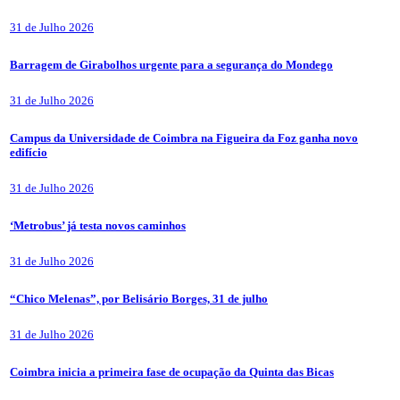
31 de Julho 2026
Barragem de Girabolhos urgente para a segurança do Mondego
31 de Julho 2026
Campus da Universidade de Coimbra na Figueira da Foz ganha novo
edifício
31 de Julho 2026
‘Metrobus’ já testa novos caminhos
31 de Julho 2026
“Chico Melenas”, por Belisário Borges, 31 de julho
31 de Julho 2026
Coimbra inicia a primeira fase de ocupação da Quinta das Bicas