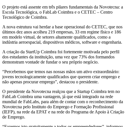
O projeto está assente em três pilares fundamentais da Novotecna: a
Escola Tecnológica, o FabLab Coimbra e o CETEC – Centro
Tecnológico de Coimbra.
A nova estrutura vai herdar a base operacional do CETEC, que nos
últimos dez anos acolheu 219 empresas, 33 em regime físico e 186
em modelo virtual, de setores altamente qualificados, como a
indústria aeroespacial, dispositivos médicos, software e engenharia.
A criação da StartUp Coimbra foi fortemente motivada pelo perfil
dos estudantes da instituição, uma vez que 73% dos formandos
demonstram vontade de fundar o seu próprio negócio.
“Percebemos que temos nas nossas mãos um ativo extraordinário:
jovens tecnologicamente qualificados que querem criar emprego e
não apenas procurar emprego”, destacou o presidente.
O presidente da Novotecna realçou que a Startup Coimbra tem no
FabLab Coimbra uma vantagem, já que está integrado na rede
mundial de FabLabs, para além de contar com o reconhecimento da
Novotecna pelo Instituto do Emprego e Formação Profissional
(IEFP), na rede da EPAT e na rede do Programa de Apoio à Criação
de Emprego.
“Fazemos isto gratuitamente a todos os empreendedores”, informou,