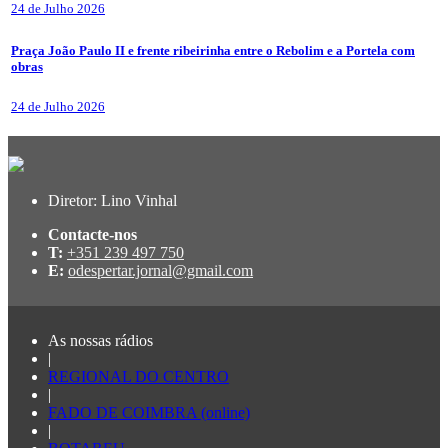
24 de Julho 2026
Praça João Paulo II e frente ribeirinha entre o Rebolim e a Portela com
obras
24 de Julho 2026
Diretor: Lino Vinhal
Contacte-nos
T:
+351 239 497 750
E:
odespertar.jornal@gmail.com
As nossas rádios
|
REGIONAL DO CENTRO
|
FADO DE COIMBRA (online)
|