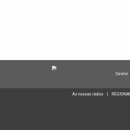
Diretor:
REGIONA
As nossas rádios
|