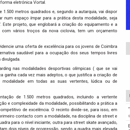
aforma eletrónica Vortal.
de 1.500 metros quadrados e, segundo a autarquia, vai dispor
 num espaço ímpar para a prática desta modalidade, seja
. Este projeto, que englobará a criação do equipamento e a
flui com vários troços da nova ciclovia, tem um orçamento
idencie uma oferta de excelência para os jovens de Coimbra
ternativa saudável para a ocupação dos seus tempos livres
 divulgada.
ding nas modalidades desportivas olímpicas ( que se vai
a ganha cada vez mais adeptos, o que justifica a criação de
a modalidade em todas as suas vertentes, lúdica ou de
tação de 1.500 metros quadrados, incluindo a vertente
ção e complexidade da modalidade, possibilitando a prática a
competitivo de excelência. O recinto divide-se, para isso, em
rimeiro contacto com a modalidade, na disciplina de street e
adra para o nível iniciante; outra para street skate avançado,
tam dois níveis de progressão, sendo a quadra mais elevada