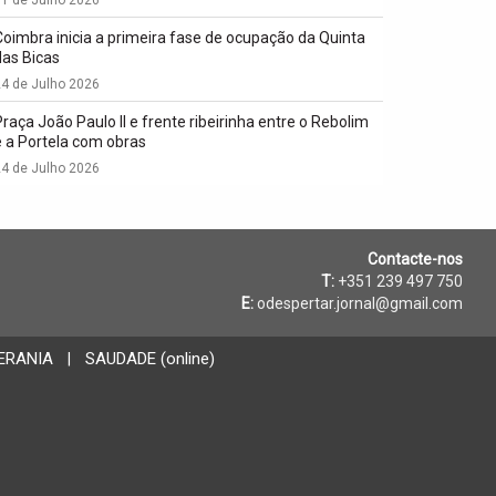
Coimbra inicia a primeira fase de ocupação da Quinta
das Bicas
4 de Julho 2026
Praça João Paulo II e frente ribeirinha entre o Rebolim
e a Portela com obras
4 de Julho 2026
Contacte-nos
T:
+351 239 497 750
E:
odespertar.jornal@gmail.com
ERANIA
SAUDADE (online)
|