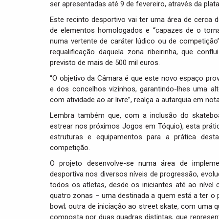
ser apresentadas até 9 de fevereiro, através da plat
Este recinto desportivo vai ter uma área de cerca 
de elementos homologados e “capazes de o tornar
numa vertente de caráter lúdico ou de competição”
requalificação daquela zona ribeirinha, que con
previsto de mais de 500 mil euros.
“O objetivo da Câmara é que este novo espaço prov
e dos concelhos vizinhos, garantindo-lhes uma al
com atividade ao ar livre”, realça a autarquia em nota
Lembra também que, com a inclusão do skateboar
estrear nos próximos Jogos em Tóquio), esta prátic
estruturas e equipamentos para a prática dest
competição.
O projeto desenvolve-se numa área de implemen
desportiva nos diversos níveis de progressão, evolu
todos os atletas, desde os iniciantes até ao nível 
quatro zonas – uma destinada a quem está a ter o p
bowl; outra de iniciação ao street skate, com uma qu
composta por duas quadras distintas, que represen