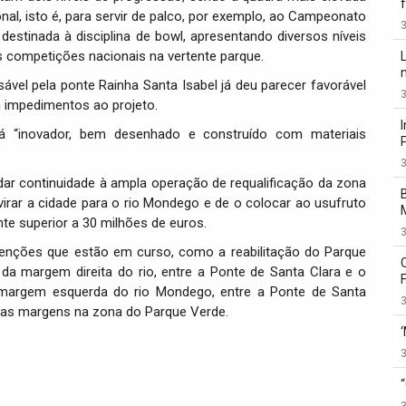
al, isto é, para servir de palco, por exemplo, ao Campeonato
3
 destinada à disciplina de bowl, apresentando diversos níveis
às competições nacionais na vertente parque.
sável pela ponte Rainha Santa Isabel já deu parecer favorável
3
 impedimentos ao projeto.
á “inovador, bem desenhado e construído com materiais
3
ar continuidade à ampla operação de requalificação da zona
virar a cidade para o rio Mondego e de o colocar ao usufruto
te superior a 30 milhões de euros.
3
rvenções que estão em curso, como a reabilitação do Parque
 da margem direita do rio, entre a Ponte de Santa Clara e o
 margem esquerda do rio Mondego, entre a Ponte de Santa
3
s as margens na zona do Parque Verde.
3
3