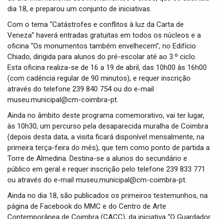
i
dia 18, e preparou um conjunto de iniciativas.
o
Com o tema “Catástrofes e conflitos à luz da Carta de
n
Veneza” haverá entradas gratuitas em todos os núcleos e a
oficina “Os monumentos também envelhecem”, no Edifício
Chiado, dirigida para alunos do pré-escolar até ao 3.º ciclo.
Esta oficina realiza-se de 16 a 19 de abril, das 10h00 às 16h00
(com cadência regular de 90 minutos), e requer inscrição
através do telefone 239 840 754 ou do e-mail
museu.municipal@cm-coimbra-pt.
Ainda no âmbito deste programa comemorativo, vai ter lugar,
às 10h30, um percurso pela desaparecida muralha de Coimbra
(depois desta data, a visita ficará disponível mensalmente, na
primeira terça-feira do mês), que tem como ponto de partida a
Torre de Almedina. Destina-se a alunos do secundário e
público em geral e requer inscrição pelo telefone 239 833 771
ou através do e-mail museu.municipal@cm-coimbra-pt.
Ainda no dia 18, são publicados os primeiros testemunhos, na
página de Facebook do MMC e do Centro de Arte
Contemporânea de Coimbra (CACC), da iniciativa “O Guardador