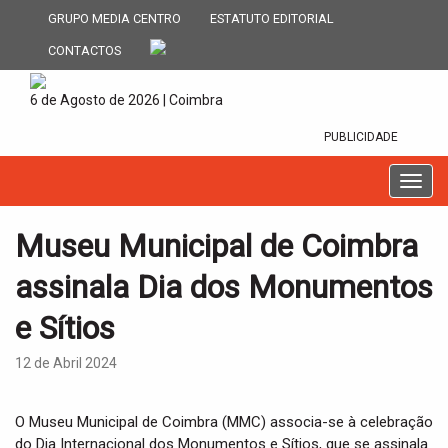
GRUPO MEDIA CENTRO
ESTATUTO EDITORIAL
CONTACTOS
6 de Agosto de 2026 | Coimbra
PUBLICIDADE
T
o
g
Museu Municipal de Coimbra
g
l
assinala Dia dos Monumentos
e
n
e Sítios
a
v
12 de Abril 2024
i
g
a
O Museu Municipal de Coimbra (MMC) associa-se à celebração
t
do Dia Internacional dos Monumentos e Sítios, que se assinala