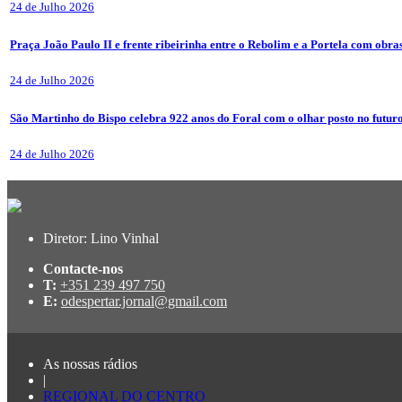
24 de Julho 2026
Praça João Paulo II e frente ribeirinha entre o Rebolim e a Portela com obra
24 de Julho 2026
São Martinho do Bispo celebra 922 anos do Foral com o olhar posto no futur
24 de Julho 2026
Diretor: Lino Vinhal
Contacte-nos
T:
+351 239 497 750
E:
odespertar.jornal@gmail.com
As nossas rádios
|
REGIONAL DO CENTRO