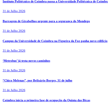
Instituto Politécnico de Coimbra passa a Universidade Politécnica de Coimbr
31 de Julho 2026
Barragem de Girabolhos urgente para a segurança do Mondego
31 de Julho 2026
Campus da Universidade de Coimbra na Figueira da Foz ganha novo edifício
31 de Julho 2026
‘Metrobus’ já testa novos caminhos
31 de Julho 2026
“Chico Melenas”, por Belisário Borges, 31 de julho
31 de Julho 2026
Coimbra inicia a primeira fase de ocupação da Quinta das Bicas