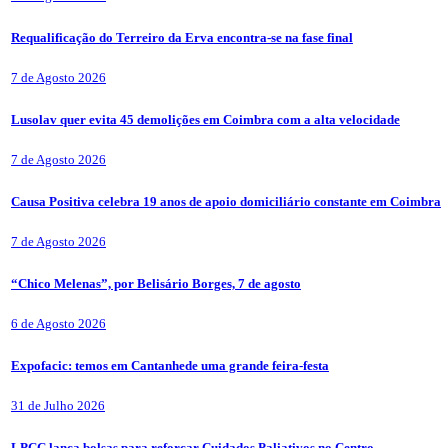
Requalificação do Terreiro da Erva encontra-se na fase final
7 de Agosto 2026
Lusolav quer evita 45 demolições em Coimbra com a alta velocidade
7 de Agosto 2026
Causa Positiva celebra 19 anos de apoio domiciliário constante em Coimbra
7 de Agosto 2026
“Chico Melenas”, por Belisário Borges, 7 de agosto
6 de Agosto 2026
Expofacic: temos em Cantanhede uma grande feira-festa
31 de Julho 2026
LPCC lança bolsas para reforçar Cuidados Paliativos no Centro