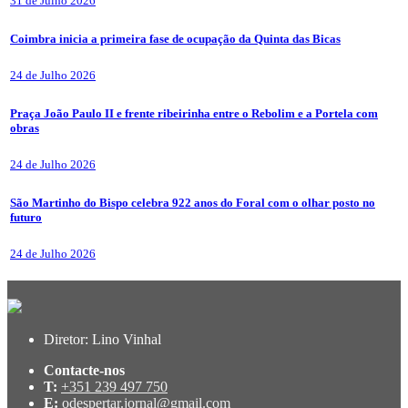
31 de Julho 2026
Coimbra inicia a primeira fase de ocupação da Quinta das Bicas
24 de Julho 2026
Praça João Paulo II e frente ribeirinha entre o Rebolim e a Portela com
obras
24 de Julho 2026
São Martinho do Bispo celebra 922 anos do Foral com o olhar posto no
futuro
24 de Julho 2026
Diretor: Lino Vinhal
Contacte-nos
T:
+351 239 497 750
E:
odespertar.jornal@gmail.com