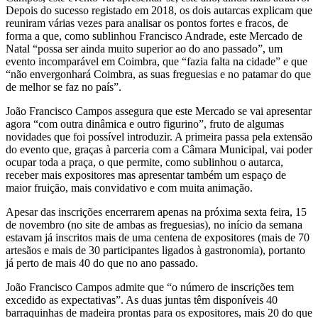
Depois do sucesso registado em 2018, os dois autarcas explicam que
reuniram várias vezes para analisar os pontos fortes e fracos, de
forma a que, como sublinhou Francisco Andrade, este Mercado de
Natal “possa ser ainda muito superior ao do ano passado”, um
evento incomparável em Coimbra, que “fazia falta na cidade” e que
“não envergonhará Coimbra, as suas freguesias e no patamar do que
de melhor se faz no país”.
João Francisco Campos assegura que este Mercado se vai apresentar
agora “com outra dinâmica e outro figurino”, fruto de algumas
novidades que foi possível introduzir. A primeira passa pela extensão
do evento que, graças à parceria com a Câmara Municipal, vai poder
ocupar toda a praça, o que permite, como sublinhou o autarca,
receber mais expositores mas apresentar também um espaço de
maior fruição, mais convidativo e com muita animação.
Apesar das inscrições encerrarem apenas na próxima sexta feira, 15
de novembro (no site de ambas as freguesias), no início da semana
estavam já inscritos mais de uma centena de expositores (mais de 70
artesãos e mais de 30 participantes ligados à gastronomia), portanto
já perto de mais 40 do que no ano passado.
João Francisco Campos admite que “o número de inscrições tem
excedido as expectativas”. As duas juntas têm disponíveis 40
barraquinhas de madeira prontas para os expositores, mais 20 do que