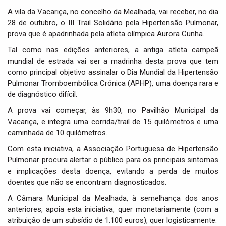
i
A vila da Vacariça, no concelho da Mealhada, vai receber, no dia
g
28 de outubro, o III Trail Solidário pela Hipertensão Pulmonar,
a
prova que é apadrinhada pela atleta olímpica Aurora Cunha.
t
i
Tal como nas edições anteriores, a antiga atleta campeã
o
mundial de estrada vai ser a madrinha desta prova que tem
n
como principal objetivo assinalar o Dia Mundial da Hipertensão
Pulmonar Tromboembólica Crónica (APHP), uma doença rara e
de diagnóstico difícil.
A prova vai começar, às 9h30, no Pavilhão Municipal da
Vacariça, e integra uma corrida/trail de 15 quilómetros e uma
caminhada de 10 quilómetros.
Com esta iniciativa, a Associação Portuguesa de Hipertensão
Pulmonar procura alertar o público para os principais sintomas
e implicações desta doença, evitando a perda de muitos
doentes que não se encontram diagnosticados.
A Câmara Municipal da Mealhada, à semelhança dos anos
anteriores, apoia esta iniciativa, quer monetariamente (com a
atribuição de um subsídio de 1.100 euros), quer logisticamente.