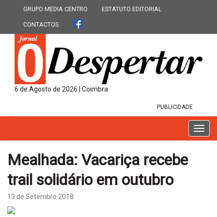
GRUPO MEDIA CENTRO
ESTATUTO EDITORIAL
CONTACTOS
6 de Agosto de 2026 | Coimbra
PUBLICIDADE
T
o
g
Mealhada: Vacariça recebe
g
l
trail solidário em outubro
e
n
13 de Setembro 2018
a
v