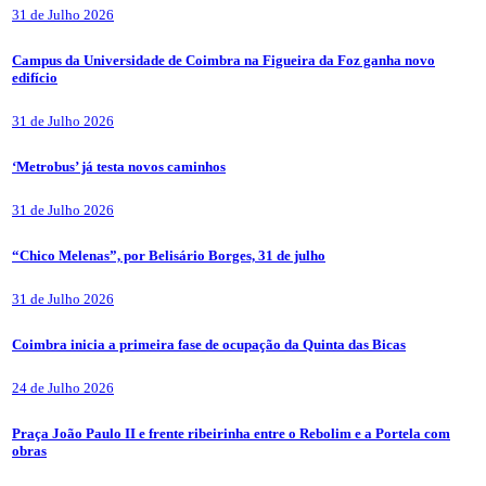
31 de Julho 2026
Campus da Universidade de Coimbra na Figueira da Foz ganha novo
edifício
31 de Julho 2026
‘Metrobus’ já testa novos caminhos
31 de Julho 2026
“Chico Melenas”, por Belisário Borges, 31 de julho
31 de Julho 2026
Coimbra inicia a primeira fase de ocupação da Quinta das Bicas
24 de Julho 2026
Praça João Paulo II e frente ribeirinha entre o Rebolim e a Portela com
obras