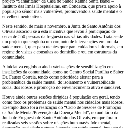
projeto “Samaritano” da Casa de Saúde Rainha Santa Isabel –
Instituto das Irmãs Hospitaleiras, em Condeixa, que presta apoio à
população sénior mais vulnerável, promovendo a saúde mental e o
envelhecimento ativo.
Neste sentido, de maio a novembro, a Junta de Santo António dos
Olivais associou-se a esta iniciativa que levou à participação de
cerca de 550 pessoas da freguesia nas várias atividades. Trata-se de
um projeto que engloba um conjunto de intervenções em prol da
saúde mental, quer para utentes quer para cuidadores informais, em
regime de visitas e consultas ao domicílio e /ou em estruturas da
comunidade.
A iniciativa englobou ainda várias ações de sensibilização em
instalações da comunidade, como no Centro Social Partilha e Saber
Dr. Fausto Correia, tendo como prioridade alertar para a
problemática da saúde mental, do isolamento e vulnerabilidade
social dos idosos e promoção do envelhecimento ativo e saudável.
Houve ainda outras sessões dirigidas à população em geral, tendo
como foco os problemas de saúde mental nos cidadãos mais idosos.
Exemplo disso foi a realização do “Ciclo de Sessões de Promoção
da Saúde Mental/Prevenção da Doença Mental”, no auditório da
Junta de Freguesia de Santo António dos Olivais, em que foram
realizadas seis sessões sobre relações humanas/saúde mental,
depressão, ansiedade e stress, literacia em saúde mental, impacto da