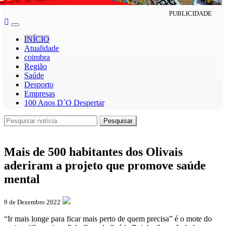
PUBLICIDADE
Toggle
navigation
INÍCIO
Atualidade
coimbra
Região
Saúde
Desporto
Empresas
100 Anos D´O Despertar
Pesquisar
Pesquisar
Mais de 500 habitantes dos Olivais
aderiram a projeto que promove saúde
mental
9 de Dezembro 2022
“Ir mais longe para ficar mais perto de quem precisa” é o mote do