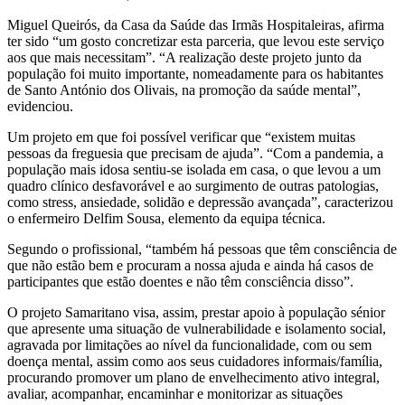
Miguel Queirós, da Casa da Saúde das Irmãs Hospitaleiras, afirma
ter sido “um gosto concretizar esta parceria, que levou este serviço
aos que mais necessitam”. “A realização deste projeto junto da
população foi muito importante, nomeadamente para os habitantes
de Santo António dos Olivais, na promoção da saúde mental”,
evidenciou.
Um projeto em que foi possível verificar que “existem muitas
pessoas da freguesia que precisam de ajuda”. “Com a pandemia, a
população mais idosa sentiu-se isolada em casa, o que levou a um
quadro clínico desfavorável e ao surgimento de outras patologias,
como stress, ansiedade, solidão e depressão avançada”, caracterizou
o enfermeiro Delfim Sousa, elemento da equipa técnica.
Segundo o profissional, “também há pessoas que têm consciência de
que não estão bem e procuram a nossa ajuda e ainda há casos de
participantes que estão doentes e não têm consciência disso”.
O projeto Samaritano visa, assim, prestar apoio à população sénior
que apresente uma situação de vulnerabilidade e isolamento social,
agravada por limitações ao nível da funcionalidade, com ou sem
doença mental, assim como aos seus cuidadores informais/família,
procurando promover um plano de envelhecimento ativo integral,
avaliar, acompanhar, encaminhar e monitorizar as situações